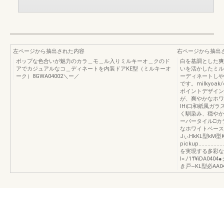
左ページから抽出された内容
右ページから抽出
ポップな色合いが魅力のカラ＿モ＿ル入りミルキーオ＿クのド
白を基調とした爽
アでカジュアルなコ＿ディネートを内装ドアKE型（ミルキーオ
いを活かしたミル
ーク）8GWA04002＼ー／
ーディネートしや
です。milkyo
ポイントデザイン
が、爽やかなホワイ
IHi口和紙風ガ
く馴染み、穏やかな
ーバータイル□カ
なホワイトベース
JぃHkKL型kM
pickup.............
を実現する多彩な建
l=./1'f¥iDA
き戸~KL型必AA04