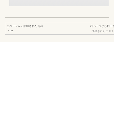
左ページから抽出された内容
右ページから抽出
182
抽出されたテキス