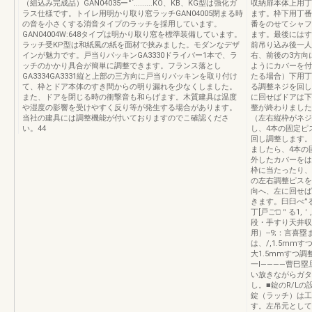
（組込み完成品）GAN04035ー°`.........KO、KB、KG型は強化ガ
収納扉本体上用丁
ラス仕様です。トイレ用明かり取り窓ラッチGAN04005閉まる時
ます。枠下用丁番
の音を小さくする消音タイプのラッチを採用しています。
番をのせてシャフ
GAN04004W:648タイプは明かり取り窓を標準装備しています。
ます。最後にはす
ラッチ受KP型は和紙風の紙を面材で挟みました。モダンなデザ
前吊り込み後一人
インが魅力です。戸当りパッキンGA3330ドライバー1本で、ラ
右、前後の3方向
ッチのかかり具合が簡単に調整できます。フランス落とし
ようにカバーを付
GA3334GA3331縦と上部の三方向に戸当りパッキンを取り付け
たる場合）下用丁
て、枠とドア本体のすき間からの明り漏れを少なくしました。
る調整ネジを回し
また、ドアを閉じる時の衝撃音も和らげます。木質建具は温度
に回せばドアは下
や湿度の影響を受けやすく反り等が発生する場合があります。
整が終わりました
当社の建具には調整機能が付いておりますのでこ確認くださ
（左右縦枠がネジ
い。44
し、4本の固定ピ
回し調整します。
ましたら、4本の
外したカバーをは
枠に当たったり、
の左右調整ピスを
向へ、左に回せば
きます。臼臼べ”
丁[戸ご□＂る1
段・手すり天井収
用）--9;：言
は、/,1.5m
大1.5mmすつ
一I――――曹巳
い放きながらガタ
し。■錠のR/L
錠（ラッチ）は工
す。左吊元として