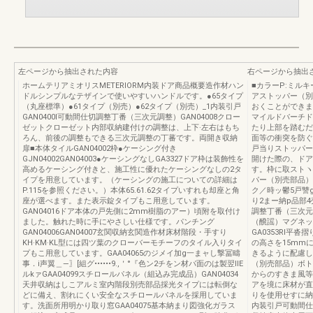
左ページから抽出された内容
右ページから抽出
ホームテリアミオリスMETERIORM内装ドア商品概要造作材ハン
■カラーP:ミルキ
ドルシンプルなテザインで使いやすいハンドルです。●65タイプ
アストッパー（別
（丸座標準）●61タイプ（別売）●62タイプ（別売）_1内装引戸
おくことができま
GAN0400I可動間仕切調整丁番（三次元調整）GAN04008クロー
マイルドバーチド
ゼットクローゼット内部収納建付けの調整は、上下·左右はもち
たり上部を踏むだ
ろん、前後の調整もできる三次元調整の丁蕃です。両開き収納
面等の衝突を防ぐ
扉■本体タイルGAN04002枠●ケーシング付き
戸当りストッパー
GJN04002GAN04003●ケーシングなしGA3327ドア枠は装飾性を
開けた際の、ドア
高めるケーシング付きと、施工性に優れたケーシングなしの2タ
す。枠に取ストヽ
イプを用意しています。（ケーシングの施工についての詳細は
パー（別売部品）GA
P.115を参照ください。）本体65.61.62タイプいすれも却座と角
ク／時ッ鬱5戸讐g`
座が選べます。また表示錠タイプもこ用意しています。
り2まー納p品部4
GAN04016ドア本体の戸先側に2mm樹脂のアー）頃附を取付け
調整丁番（三次元
ました。触れた時に手にやさしい仕様です。パンチング
（醗謡）マグネッ
GAN04006GAN04007玄関収納玄関造作材床材階段・手すり
GA0353Rl平
KH·KM·KL型には四ツ葉のクローバーモチーフのタイル入りタイ
の高さを15mm
プもこ用意しています。GAA04065のジメイ加g一まャし撃冨疇
きるように配慮し
事．i声翼＿―〗[組グ••••••9.,＇°『色ン2チをン材パ面のは製翌llE
（別売部品）ボト
ルkァGAA04099スチロールパネル（組込み完成品）GAN04034
からのすきま風等
天井収納はしこアルミ室内階段別売部品採光タイプには転倒な
アを境に床材が直
どに備え、割れにくい安全なスチロールパネルを採用していま
りを使用せすに納
す。洗面所用明かり取り窓GAA04075基本納まり図強化ガラス
内装引戸可動間仕