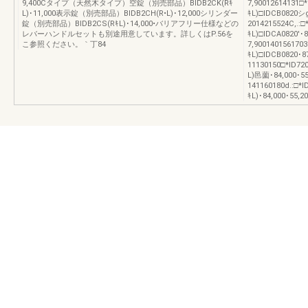
9,400Cタイプ（天然木タイプ）空錠（別売部品）BIDB2CK(Rｷ
7,90012614131□
L)･11,000表示錠（別売部品）BIDB2CH(R•L)･12,000シリンダー
ｷL)□IDCB0820シg
錠（別売部品）BIDB2CS(RｷL)･14,000•バリアフリー仕様などの
2014215524C,.:
レバーハンドルセットも別途用意しています。詳しくはP.56を
ｷL)□IDCA0820'･8
こ参照ください。｀丁84
7,900140156170
ｷL)□IDCB0820･87
11130150□*ID72
L)邑薗･84,000･55
141160180d.:□*
ｷL)･84,000･55,