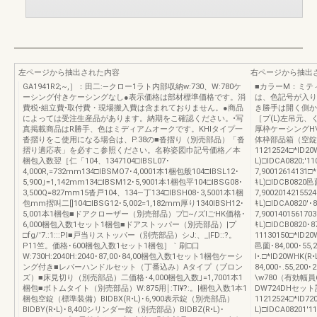
左ページから抽出された内容
右ページから抽出
GA1941R2;~,］：田二:―クロー1ラト内部収納w:730、W:780ケ
■カラーM：ミテ
ーシング付きケーシングなし●表示価格は部材標準価格です。消
は、色記号が入り
費税•組立費•取付費・現場搬入費は含まれておりません。●商品
き勝手は開く側か
によっては受注生産品があります。納期をこ確認ください。•写
［プ(L)左吊元、く］
真掲載商品はR勝手、色はミディアムオークです。KHlタイプ一
厚枠ケーシングH
沓摺りをこ使用になる場合は、P.38の■沓摺り（別売部品）「沓
体枠部品箱（空錠
摺り適応表」を必すこ参照ください。名称姿図巾記号価格／本
11212524□*ID20
梱包入数翌［仁「104、1347104□IBSL07･
L)□IDCA0820;'11
4,000R,=732mm134□IBSMO7･4,0001本1梱包般104□IBSL12･
7,90012614131□
5,900｣=1,142mm134□IBSM12･5,9001本1梱包平104□IBSG08･
ｷL)□IDCB0820邑薗
3,500Q=827mm15沓戸104、134―丁134□IBSH08･3,5001本1梱
7,900201421552
包mm摺叫二[]104□IBSG12･5,002=1,182mm厚り1340IBSH12･
ｷL)□IDCA0820'･8
5,001本1梱包■ドアクローザー（別売部品）プ□~/ズlごHK価格･
7,900140156170
6,000梱包入数1セット1梱包■ドアストッパー（別売部品）|プ
ｷL)□IDCB0820･87
□fg/'7.:1:::PI■戸当りストッパー（別売部品）シJ:、_|FD::?。
11130150□*ID20
P11竺。価格･600梱包入数1セット1梱包］｀刷□口
邑薗･84,000･55,2
W:730H:2040H:2040･87,00･84,00梱包入数1セット1梱包ケーシ
l•.□*ID20WHK(R
ング付き■レバーハンドルセット（丁番込み）Aタイプ（ブロン
84,000･.55,20
ズ）■床見切り（別売部品）二価格･4,000梱包入数｣=1,7001本1
\w780（有効幅
梱包■ボトムタイト（別売部品）W:875用￨:TI¥?:。|梱包入数1本1
DW724DHセ
梱包空錠（標準装備）BIDBX(R•L)･6,900表示錠（別売部品）
11212524□*ID72
BIDBY(R•L)･8,400シリンダー錠（別売部品）BIDBZ(R•L)･
L)□IDCA08201'11