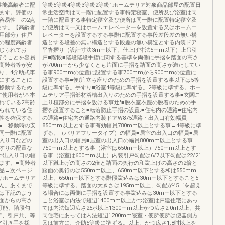
性能高齢者に配
等級5等級4等級3等級2等級1ホームテリア対象商品部屋の配置日
ます。評価の
常生活空間は同一階に配置する事特定寝室、便所及び浴室は同
容易性」の2点
一階に配置する事特定寝室及び便所は同一階に配置特定寝室及
ます。【高齢者
び便所は同一又はホームエレベーターを設置する又はホームエ
用部分）住戸
レベーターを設置するする事階に配置する事段差段差の無い構
の程度高齢者
造とする段差の無い構造とする段差の無い構造とする内装ドア
じられてお
平沓摺り（設計寸法3mm以下、仕上げ寸法5mm以下）上吊引
行うことを容易
戸■階段■階段階段手摺に関する基準を両側に手摺を踏面の高さ
高齢者等が安
が700mmから少なくとも片面に手摺を踏面の高さが満たしてい
り、4介助式車
る事900mmの位置に設置する事700mmから900mmの位置に
にすることに
設置する事■便所;立ち座りのための手摺を設置する事以下は5等
移動するため
級に準ずる。手すり■浴室4等級に準ずる。2等級に準ずる。ホー
す使用者が基本
ムテリア手摺部材浴槽出入りのための手摺を設置する事■玄関こ
れている2高齢
上り桓部分に手摺を設ける事辻'■脱衣室衣服の脱着のための手
られている住
摺を設置すること■転落防止手摺の設置.■住宅内の通路■住宅内
性を確保する
の通路■住宅内の通路内装ドアW875通路・出入口有効幅員
●「移動時の安
850mm以上とする事有効幅員780mm以上とする事←4等級に準
同一階に配置
ずる。（バリアフリータイプ）の幅員■居室の出入口の幅員■居
入り口などの
室の出入口の幅員■居室の出入口の幅員800mm以上とする事
すりの配置な
750mm以上とする事（浴室は650mm以上）750mm以上とす
や出入り口の幅
る事（浴室は600mm以上）内装引戸勾配は6/7以下勾配は22/21
ます。■高齢者
以下蹴上げの高さの2倍と踏面の奥行の和蹴上げの高さの2倍と
品→次ページ
踏面の奥行のは550mm以上、650mm以下とする和は550mm
りホームテリア
以上、650mm以下とする階段蹴込みは30mm以下とすること5
ん。あくまで
等級に準ずる。踏面の大きさは195mm以上、勾配が45゜を超え
は下記のよう
る場合には両側に手摺を設置する事蹴込みは30mm以下とする
面からの高さ
こと浴室は内法で短辺1400mm以上かつ浴室は戸建住宅にあっ
応可能。階段勾
ては内法短辺広さ25ボ以上1300mm以上かつ広さ2.0rrl以上、共
ア、引戸共、等
同住宅にあっては内法短辺1200mm寝室・便所便所は便器側方
ア引き手を採
又は前方に、介助5等級に準ずる。以上、かつ広さ1.8吋以上を