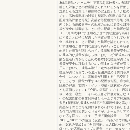
366品確法とホームテリア商品3)高齢者への配慮
慮した対策がどの程度講じられているかを評価し
対象となる対策は「移動時の安全性」と「介助の
です。高齢者配慮の対策を5段階の等級で表示し
配慮性能評価と等級】高齢者等配慮対策等級（専
内における高齢者等への配慮のために必要な対策
等が安全に移動することに特に配慮した措置が講
り、5介助式車いす使用者が基本的な生活行為を
にすることに特に配慮した措置が講じられている
全に移動することに配慮した措置が講じられてお
いす使用者が基本的な生活行為を行うことを容易
配慮した措置が講じられている高齢者等が安全に
の甚本的な措置が講じられており、3介助式車い
的な生活行為を行うための基本的な措置が講じら
者等が安全に移動するための基本的な措置が講じ
戸内において、建築基準法に定める移動時の安全
措置が講じられている適用範囲戸建又は共同各戸
全性」については、高齢者が利用する生活空間を
することや、階段の手すりの配置や勾配、床や出
段差の解消、玄関・トイレ・浴室・脱衣室への手
どを評価します。●「介助の容易性」では、通路
や、浴室・寝室・トイレの広さが評価対象となり
への配慮性能の具体的評価とホームテリア対象商
参照■新日軽内装建材の対応空気環境性能と異な
商品がそのまま等級付けされるわけではありませ
も住宅の設計次第となりますが、ホームテリアで
な対応を図っています。手摺「両側設置」、「踏
700,..,_,900mmの位置に設置」→等級5まで対
配・蹴込み等級5まで対応可能。出入口の幅員ド
級5まで対応可能タイプを用意。また、大きなド