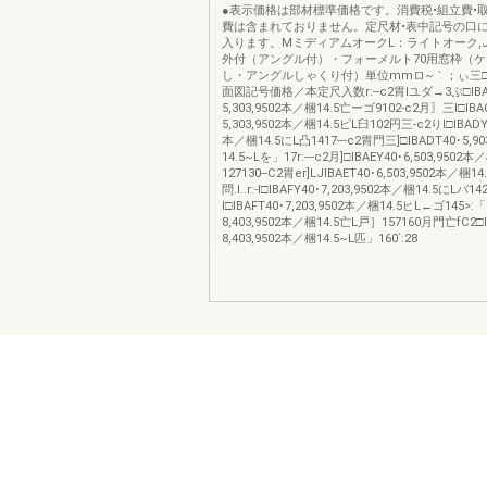
●表示価格は部材標準価格です。消費税•組立費•
費は含まれておりません。定尺材•表中記号の口
入ります。MミディアムオークL：ライトオーク,JJ]
外付（アングル付）・フォーメルト70用窓枠（
し・アングルしゃくり付）単位mmロ~｀；ぃ三□
面図記号価格／本定尺入数r:--c2胃Iユダ→3ぷ□IBA
5,303,9502本／梱14.5亡ーゴ9102-c2月〗三I□IBA
5,303,9502本／梱14.5ピL臼102円三-c2りI□IBADY4
本／梱14.5にL凸1417---c2胃門三]□IBADT40･5,9
14.5~Lを」17r:---c2月]□IBAEY40･6,503,9502
127130--C2胃er]LJIBAET40･6,503,9502本／梱14
問.I..r:-l□IBAFY40･7,203,9502本／梱14.5にLバ1
I□IBAFT40･7,203,9502本／梱14.5ヒL←ゴ145>:
8,403,9502本／梱14.5亡L戸］157160月門亡fC2□I
8,403,9502本／梱14.5~L匹」160`:28