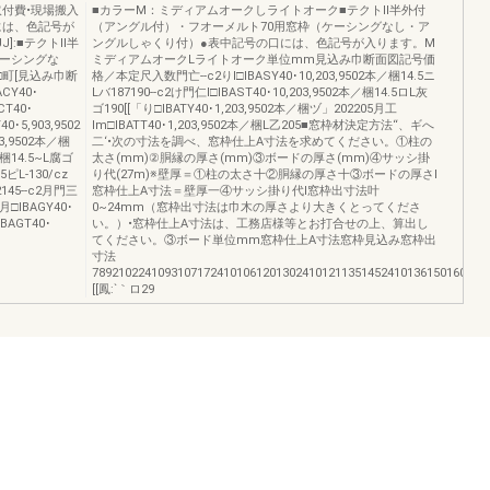
取付費•現場搬入
■カラーM：ミディアムオークしライトオーク■テクトIl半外付
には、色記号が
（アングル付）・フオーメルト70用窓枠（ケーシングなし・ア
:■テクトlI半
ングルしゃくり付）●表中記号の口には、色記号が入ります。M
ケーシングな
ミディアムオークLライトオーク単位mm見込み巾断面図記号価
町[見込み巾断
格／本定尺入数門亡--c2りI□IBASY40･10,203,9502本／梱14.5ニ
CY40･
Lバ187190--c2け門仁I□IBAST40･10,203,9502本／梱14.5ロL灰
CT40･
ゴ190[[「り□IBATY40･1,203,9502本／梱ヅ」202205月工
0･5,903,9502
lm□IBATT40･1,203,9502本／梱L乙205■窓枠材決定方法‘‘、ギへ
03,9502本／梱
二‘•次の寸法を調べ、窓枠仕上A寸法を求めてください。①柱の
本／梱14.5~L腐ゴ
太さ(mm)②胴縁の厚さ(mm)③ボードの厚さ(mm)④サッシ掛
.5ピL-130/cz
り代(27m)※壁厚＝①柱の太さ十②胴縁の厚さ十③ボードの厚さI
42145--c2月門三
窓枠仕上A寸法＝壁厚一④サッシ掛り代I窓枠出寸法叶
「月□IBAGY40･
0~24mm（窓枠出寸法は巾木の厚さより大きくとってくださ
BAGT40･
い。）•窓枠仕上A寸法は、工務店様等とお打合せの上、算出し
てください。③ボード単位mm窓枠仕上A寸法窓枠見込み窓枠出
寸法
7892102241093107172410106120130241012113514524101361501602410
[[鳳:`｀ロ29