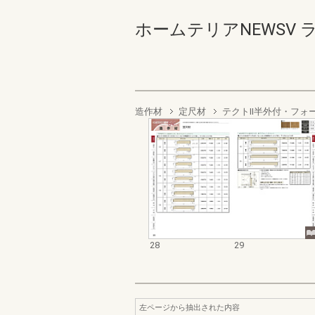
ホームテリアNEWSV ラ
造作材
定尺材
テクトII半外付・フォ
28
29
左ページから抽出された内容