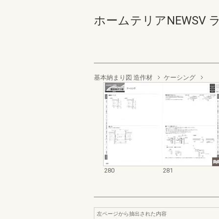
ホームテリアNEWSV ラ
基本納まり図 造作材
ケーシング
280
281
左ページから抽出された内容