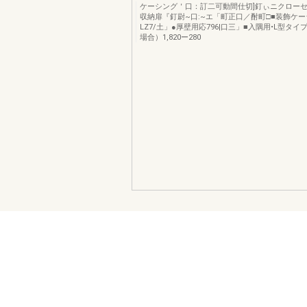
ケーシング＇口：訂二可動間仕切]釘ぃニクロー
収納扉『釘尉~口:~エ「町正口／酎町□■装飾ケー
LZ7/土」●厚壁用応796|口三」■入隅用•L型タイ
場合）1,820ー280