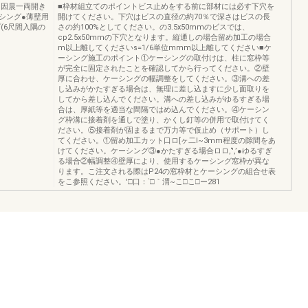
セ因晨一両開き
■枠材組立てのポイントビス止めをする前に部材には必す下穴を
シング●薄壁用
開けてください。下穴はビスの直径の約70％で深さはビスの長
プ(6尺間入隅の
さの約100%としてください。の3.5x50mmのビスでは、
cp2.5x50mmの下穴となります。縦通しの場合留め加工の場合
m以上離してくださいs=1/6単位mmm以上離してください■ケ
ーシング施工のポイント①ケーシングの取付けは、柱に窓枠等
が完全に固定されたことを確認してから行ってください。②壁
厚に合わせ、ケーシングの幅調整をしてください。③溝への差
し込みがかたすぎる場合は、無理に差し込ますに少し面取りを
してから差し込んでください。溝への差し込みがゆるすぎる場
合は、厚紙等を適当な間隔ではめ込んでください。④ケーシン
グ枠溝に接着剤を通しで塗り、かくし釘等の併用で取付けてく
ださい。⑤接着剤が固まるまで万力等で仮止め（サポート）し
てください。①留め加工カット口ロ[ヶ二l~3mm程度の隙間をあ
けてください。ケーシング③●かたすぎる場合ロロ,‘',’●ゆるすぎ
る場合②幅調整④壁厚により、使用するケーシング窓枠が異な
ります。こ注文される際はP24の窓枠材とケーシングの組合せ表
をこ参照ください。'□口：`□｀渭~こ□こ□ー281