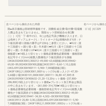
左ページから抽出された内容
右ページから抽出
階●表示価格は部材標準価格です。消費税·組立費•取付費•現場搬
□`:□[［I□`229
入費は含まれておりません。階段セッ卜部材組合せ表□酎
二］］:l:]1]｀丁•表中の口、0には色記号及び機種が入ります。口
は色MミディアムオークL：ライトオーク0は樹種A赤ダモB：ナ
ラ板目調•廻り踏板の勝手はP.226をこ参照ください。■KU2（直
十三段廻り＋踊り場＋直）巾木廻り■KU3（直十三段廻り十三段
廻り＋囲）巾木廻りUP■KU4（直十三段廻り十三段廻り＋直）
側板廻り■14段上り切りセット価格必要梱包必要樹種・価格部材
名記号サイズ(mm)枚数入数梱包ナラ板目調赤ダモ側板
□IK0A33240X30X3,300212･49,000･63,60踏板□IK0C09442･
69,00･89,00240X30X900,踏板□IK0C0911･8,60･1,10上段桓
□IK0J09120X30X900111･5,900･7,000廻踏板(3段）
□IK0F10R(L)1,000X30X1,0001セット(13セ枚ッ入ト)1･47,30･
5,60踊り場□IK0D101,000X30X1,000111･36,80･47,30巾木
□IK0G09390X12X900632･21,20･13,20セット価格･237,800･
286,800￨l5段上がり切りセット価格●プレカット加工料金は製品
の中に含まれています。･261,000･314,700■14段上り切りセッ
ト価格必要梱包必要樹種・価格部材名記号サイズ(mm)枚数入数
梱包ナラ板目調赤ダモ側板□IK0A33240X30X3,300212･49,00･
63,60踏板□IK0C09441･34,50･4,502~0X30X9007踏板
□IK0C0913･25,80･3,30上段桓□IK0J09120X30X900111･5,90･
7,00廻踏板(3段）□IK0F10R(L)1,000X30X1,0002セット(13セ枚ッ