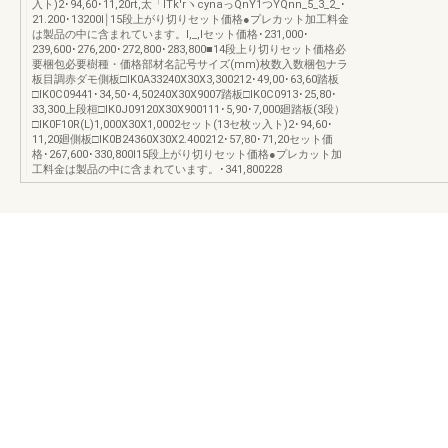
入ト)2･94,60･11,20rt,太「lTk'rヽcynaっQnY1つYQnn_5_3_2_･
21.200･13200I￨15段上がり切りセット価格●プレカット加工料金
は製品の中に含まれています。I,_,Iセット価格･231,000･
239,600･276,200･272,800･283,800■14段上り切りセット価格必
要梱包必要樹種・価格部材名記号サイズ(mm)枚数入数梱包ナラ
板目調赤ダモ側板□IK0A33240X30X3,300212･49,00･63,60踏板
□IK0C09441･34,50･4,50240X30X9007踏板□IK0C0913･25,80･
33,300上段桓□IK0J09120X30X900111･5,90･7,000廻踏板(3段）
□IK0F10R(L)1,000X30X1,0002セット(13セ枚ッ入ト)2･94,60･
11,20廻側板□IK0B24360X30X2.400212･57,80･71,20セット価
格･267,600･330,800l15段上がり切りセット価格●プレカット加
工料金は製品の中に含まれています。･341,800228