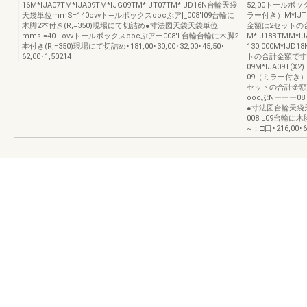
16M*IJA07TM*IJA09TM*IJG09TM*IJT07TM*IJD16N台輪天袋
52,00トールボック
天袋単位mmS=140ovvト—ルボックスoocぶア|_008'l09台輪に
ラー付き）M*IJT09
木脚2本付き(R,=350)現場にて切詰め●寸法図天袋天袋単位
金額は2セットの
mmsl=40—ovvトールボックスoocぶアー008'L台輪台輪に木脚2
M*IJ18BTMM*IJA
本付き(R,=350)現場にて切詰め･181,00･30,00･32,00･45,50･
130,000M*I
62,00･1,50214
トの合計金額です
09M*IJA09T(
09（ミラー付き）M
セットの合計金額
oocぶNーーー08
●寸法図台輪天袋天
008'L09台輪に
~：□口･216,00･64