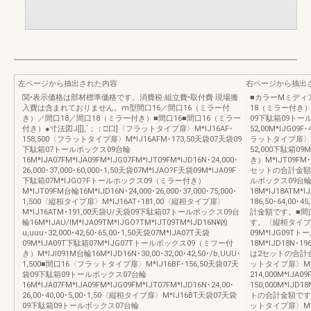
左ページから抽出された内容
右ページから抽出
関•表示価格は部材標準価格です。消費税·組立費•取付費·現場搬
■カラーMミディ
入費は含まれておりません。m型間口16／間口16（ミラー付
18（ミラー付き）
き）／間口18／間口18（ミラー付き）■間口16■間口16（ミラー
09下駄箱09トールボ
付き）●寸法図J]]],`；；□口]〈フラットタイプ扉〉M*IJ16AF･
52,00M*IJG09F･
158,500〈フラットタイプ扉〉M*IJ16AFM･173,50天袋07天袋09
ラットタイプ扉〉M*IJ
下駄箱07トールボックス09台輪
52,000下駄箱09
16M*IJA07FM*IJA09FM*IJG07FM*IJT09FM*IJD16N･24,000･
き）M*IJT09FM･
26,000･37,000･60,000･1,50天袋07M*IJAO?F天袋09M*IJA09F
セットの合計金額
下駄箱07M*IJGO?Fトールホックス09（ミラー付き）
ルボックス09台
M*IJT09FM台輪16M*IJD16N･24,000･26,000･37,000･75,000･
18M*IJ18ATM*I
1,500〈縦桓タイプ扉〉M*IJ16AT･181,00〈縦桓タイプ扉〉
186,50･64,00
M*IJ16ATM･191,00夭袋U/天袋09下駄箱07トールポックス09台
計金額です。■間口
輪16M*lJAU/IM*IJA09TM*IJGO?TM*IJT09TM*IJD16N¥凶
す。〈縦桓タイプ扉〉
u,uuu･32,000･42,50･65,00･1,50天袋07M*IJA07T天袋
09M*IJG09T
09M*IJA09T下駄箱07M*IJG07Tトールボックス09（ミフー付
18M*IJD18N･19
き）M*lJI091M台輪16M*IJD16N･30,00･32,00･42,50･/b,UUU･
は2セットの合計
1,500■間口16〈フラットタイプ扉〉M*IJ16BF･156,50天袋07天
ットタイプ扉〉M*I
袋09下駄箱09トールボックス07台輪
214,000M*IJA09F
16M*IJA07FM*IJA09FM*IJG09FM*IJT07FM*IJD16N･24,00･
150,000M*I
26,00･40,00･5,00･1,50〈縦桓タイプ扉〉M*IJ16BT天袋07天袋
トの合計金額です。
09下駄箱09トールボックス07台輪
ットタイプ扉〉M*IJ1