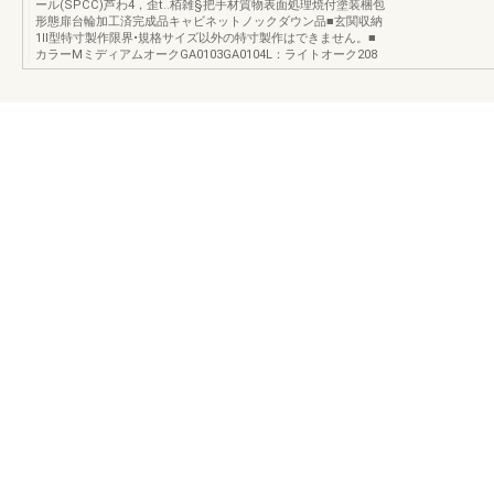
ール(SPCC)芦わ4，歪t..栢雑§把手材質物表面処理焼付塗装梱包
形態扉台輪加工済完成品キャビネットノックダウン品■玄関収納
1Il型特寸製作限界•規格サイズ以外の特寸製作はできません。■
カラーMミディアムオークGA0103GA0104L：ライトオーク208