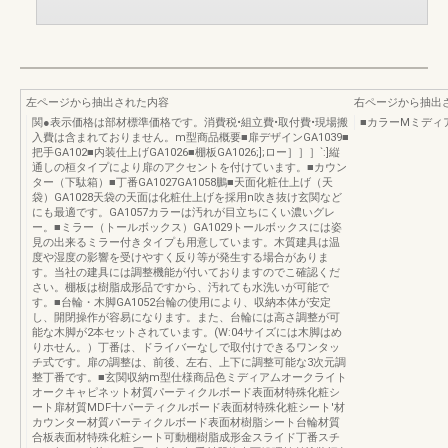
左ページから抽出された内容
右ページから抽出
関●表示価格は部材標準価格です。消費税•組立費•取付費•現場搬
■カラーMミディア
入費は含まれておりません。m型商品概要■扉デザインGA1039■
把手GA102■内装仕上げGA1026■棚板GA1026;];ロー］］］`:]縦
通しの桓タイプにより扉のアクセントを付けています。■カウン
ター（下駄箱）■丁番GA1027GA1058鵬■天面化粧仕上げ（天
袋）GA1028天袋の天面は化粧仕上げを採用n吹き抜け玄関など
にも最適です。GA1057カラーは汚れが目立ちにくい濃いグレ
ー。■ミラー（トールボックス）GA1029トールボックスには姿
見の出来るミラー付きタイプも用意しています。木質建具は温
度や湿度の影響を受けやすく反り等が発生する場合がありま
す。当社の建具には調整機能が付いておりますのでこ確認くだ
さい。棚板は樹脂成形品ですから、汚れても水洗いが可能で
す。■台輪・木脚GA1052台輪の使用により、収納本体が安定
し、開閉操作が容易になります。また、台輪には高さ調整が可
能な木脚が2本セットされています。(W:04サイズには木脚はめ
りホせん。）丁番は、ドライバーなしで取付けできるワンタッ
チ式です。扉の調整は、前後、左右、上下に調整可能な3次元調
整丁番です。■玄関収納m型仕様商品色ミディアムオークライト
オークキャピネット材質パーティクルボード表面材特殊化粧シ
ート扉材質MDF十パーティクルボード表面材特殊化粧シート'材
カウンター材質パーティクルボード表面材樹脂シート台輪材質
合板表面材特殊化粧シート可動棚樹脂成形金スライド丁番スチ