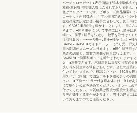
バーチクローゼツト●表示価格は部材標準価格で
立費•取付費•現場搬入費は含まれておりません。
色はクリアバーチです。ピボット式商品概要>•；~
ローセット内部収納]`:;]｀丁片側固定式のピボッ
左右吊元の設定は使い勝手に合わせて、施工時に
す。GA0801R2軸受を動かすことにより、扉左
きます。■開き勝手について本体にはR·L勝手は
場にてR勝手·L勝手を決定し、把手を取付けてく
は取説参照）一•——R勝手L勝手■軸受（上）■軸
GA3512GA3513■ガイドローラー（吊り元、戸先兼
扉の開閉がスムーズに行えます。■建付調整扉を
高さの調整と、左右の調整が簡単に行えます。一GA
GA3516■上側調整ボルトを時計まわりにまわす
5mm調整できます。木質建具は温度や湿度の影
反り等が発生する場合があります。当社の建具に
付いておりますのでこ確認ください。180扉を建
用スパナ（同梱）で固定ボルトを緩めチリの調整
さい。i■下側ー•ミラー付き扉本体には、R·Lが
にて取付け位置を決めてください。•ミラーは必
付けてください。木質建具は温度や湿度の影響を
り等が発生する場合があります。当社の建貝には
いておりますのでこ確認ください。