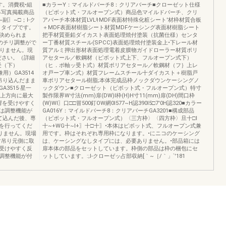
す。消費税•組
■カラーY：マイルドバーチ8：クリアバーチ■クローゼット仕様
●写真掲載商品
（ピボット式・フルオープン式）商品色マイルドバーチ、クリ
副〗~□；I-ク
アバーチ本体材質LVLｷMDF表面材特殊化粧シート'材枠材質合板
トタイプです。
＋MDF表面材樹脂シート材質MDFケーシング表面材樹脂シート
決められま
把手材質亜鉛ダイカスト表面処理焼付塗装（抗菌仕様）センタ
右のチリ調整がで
ー丁番材質スチール(SPCC)表面処理焼付塗装金上•下レール材
ありません。現
質アルミ押出形材表面処理電着皮膜物ガイドローラー材質ポリ
ださい。（詳細
アセタール／軟鋼材（ピボット式上下、フルオープン式下）
受（下）
（ヒ．ボ軸ッ受ト式）材質ポリアセタール／軟鋼材（フ｝上レ
用）GA3514
オ戸ープ車ン式）材質フレームスチール十ダイカスト＋樹脂戸
吊り込んだまま
車ポリアセタール樹脂;本体完成品枠ノックダウンケーシングノ
3515·星一
ックダウン■クローゼット（ピボット式・フルオープン式）特寸
と上方向に最大
製作限界W寸法(mm)扉(DW)I枠(H)H寸11(mm)扉(DH)間口枠
響を受けやすく
(W)WI〗口□□冒500釘OW網0I577~H認390I5□7'0H認320■カラー
は調整機能が
GA016Y：マイルドバーチ8：クリアバーチGA3201■構成部品
て込んだ後、専
（ピボット式・フルオープン式）〈三方枠〉〈四方枠〉旦十□l
を行ってくだ
十~+WG十~l+〗十□十〗•本体はピボット式、フルオープン式兼
ありません。現場
用です。枠はそれぞれ専用枠になります。•にニコのケーシング
す吊り元側に取
は、ケーシングなしタイプには、必要ありません。•部品箱には
受けやすく反
扉本体の部品をセットしています。枠側の部品は枠の梱包にセ
調整機能が付
ットしています。:;I-クローゼッ占部収納[｀~［/｀」`'181