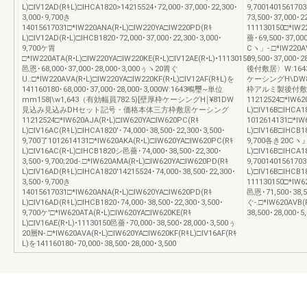
L)□IV12AD(RｷL)□IHCA1820>14215524･72,000･37,000･22,300･
9,700140156170
3,000･9,700き
73,500･37,000･2
14015617031□*IW220ANA(R•L)□IW220YA□IW220PD(Rｷ
111130150□*IW2
L)□IV12AD(R•L)□IHCB1820･72,000･37,000･22,300･3,000･
薔･69,500･37,00
9,700ケ胃
Cヽ」-.□*IW220AV
□*IW220ATA(R•L)□IW220YA□IW220KE(R•L)□IV12AE(R•L)•11130150
69,500･37,00
邑恩･68,000･37,000･28,000･3,000ぅヽ20胃ぐ
後付敷居〉W:164
U.:□*IW220AVA(R•L)□IW220YA□IW220KF(R•L)□IV12AF(RｷL)を
ケーシングH\D
141160180･68,000･37,000･28,000･3,000W:1643鴫璽~単位
枠アルミ製後付敷
mm158|\w1,643（有効幅員782.5)[壁厚枠ケーシングH￨¥81DW
11212524□*IW62
見込み見込みDHセット記号・価格本体三方枠敷居ケーシング
L)□IV16B□IHCA18
11212524□*IW620AJA(R•L)□IW620YA□IW620PC(Rｷ
1012614131□*IW
L)□IV16AC(RｷL)□IHCA1820'･74,000･38,500･22,300･3,500･
L)□IV16B□IHCB1
9,700了1012614131□*IW620AKA(R•L)□IW620YA□IW620PC(Rｷ
9,700各き20Cヽ』.
L)□IV16AC(R•L)□IHCB1820シ邑薔･74,000･38,500･22,300･
L)□IV16B□IHCA18
3,500･9,700;20d-.□*IW620AMA(R•L)□IW620YA□IW620PD(Rｷ
9,700140156170
L)□IV16AD(RｷL)□IHCA1820'14215524･74,000･38,500･22,300･
L)□IV16B□IHCB18
3,500･9,700き
111130150□*IW6
14015617031□*IW620ANA(R•L)□IW620YA□IW620PD(Rｷ
邑恩･71,500･38,5
L)□IV16AD(RｷL)□IHCB1820･74,000･38,500･22,300･3,500･
ぐ-.□*IW620AVB(
9,700ケ'□*IW620ATA(R•L)□IW620YA□IW620KE(Rｷ
38,500･28,000･
L)□IV16AE(R•L)•11130150邑薔･70,000･38,500･28,000･3,500ぅ
20層N-.□*IW620AVA(R•L)□IW620YA□IW620KF(RｷL)□IV16AF(Rｷ
L)を141160180･70,000･38,500･28,000･3,500