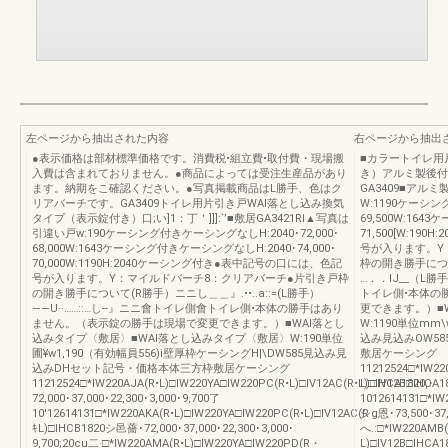
左ページから抽出された内容
右ページから抽出
●表示価格は部材標準価格です。消費税•組立費•取付費・現場搬
■カラートイレ用
入費は含まれておりません。●商品によっては受注生産品があり
き）アルミ製後付
ます。納期をこ確認ください。●写真掲載商品はL勝手、色はク
GA3409■アルミ製
リアバーチです。GA3409トイレ用片引き戸WAl落とし込み換気
W:1190ケーシング
タイプ（表示錠付き）口;い]1：丁＇]]]:`’■敷居GA3421Rl▲写真は
69,500W:164
引違い戸w:190ケーシング付きケーシングなしH:2040･72,000･
71,500[W:1
68,000W:1643ケーシング付きケーシングなしH:2040･74,000･
号が入ります。Y
70,000W:1190H:2040ケーシング付き●表中記号の口には、色記
枠の開き勝手につ
号が入ります。Y：マイルドバーチ8：クリアバーチ●片引き戸枠
…．．lJ__（L
の開き勝手について(R勝手）ニニし＿＿』.••..a::=(L勝手）
トイレ側•本体の
――U··……::…し--』ニニ會トイレ側會トイレ側•本体の勝手はあり
更できます。）■
ません。（表示錠の勝手は現場で変更できます。）■WAl落とし
W:1190単位mm
込みタイプ〈敷居〉■WAl落とし込みタイプ〈敷居〉W:190単位
込み見込みOW5
圃¥w1,190（有効幅員556)i壁厚枠ケーシングH|\DW585見込み見
敷居ケーシング
込みDHセット記号・価格本体三方枠敷居ケーシング
11212524□*IW22
11212524□*IW220AJA(R•L)□IW220YA□IW220PC(R•L)□IV12AC(R•L)□IHCA1820,･
L)□IV12B□IHCA18
72,000･37,000･22,300･3,000･9,700了
1012614131□*IW
10'12614131□*IW220AKA(R•L)□IW220YA□IW220PC(R•L)□IV12AC(R
シg恩･73,500･37,
ｷL)□IHCB1820シ邑薔･72,000･37,000･22,300･3,000･
へ.:□*IW220AMB(
9,700;20cu二·□*IW220AMA(R•L)□IW220YA□IW220PD(R・
L)□IV12B□IHCA18