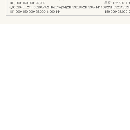
181,000･150,000･25,000･
邑薔･182,500･150
6,00020>d,.:□*IH3320AVA□IH620YA(X4)□IH3320KF□IH33AF141160180･
~□*IH3320AVB□I
181,000･150,000･25,000･6,000]144
150,000･25,00