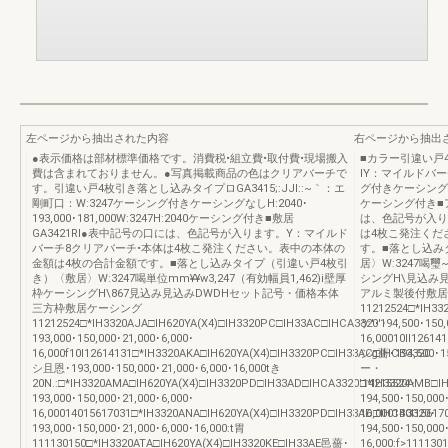
左ページから抽出された内容
右ページから抽出
●表示価格は部材標準価格です。消費税•組立費•取付費•現場搬入
■カラー引違い戸
費は含まれておりません。●写真掲載商品の色はクリアバーチで
IY：マイルドバーチ
す。引違い戸4枚引き落とし込みタイプロGA3415;:JJI::~｀：エ
グ付きケーシングなしH:
剛町口：W:3247ケーシング付きケーシングなしH:2040･
ケーシング付き■ア
193,000･181,000W:3247H:2040ケーシング付き■敷居
は、色記号が入り
GA3421Rl●表中記号の口には、色記号が入ります。Y：マイルド
は4枚こ発注くだ
バーチ8クリアバーチ•本体は4枚こ発注ください。表中の本体の
す。■落とし込み
金額は4枚の合計金額です。■落とし込みタイプ（引違い戸4枚引
居〉W:3247喝璽
き）〈敷居〉W:3247喝単位mm¥¥w3,247（有効幅員1,462)i壁厚
シングH\見込み
枠ケーシングH\867見込み見込みDWDHセット記号・価格本体
アルミ製後付敷居
三方枠敷居ケーシング
11212524□*IH33
11212524□*IH3320AJA□IH620YA(X4)□IH3320PC□IH33AC□IHCA3320'･
ケ'･194,500･150,
193,000･150,000･21,000･6,000･
16,00010lI1261
16,000f10l12614131□*IH3320AKA□IH620YA(X4)□IH3320PC□IH33AC□IHCB3320
シg薔･194,500･15
シ且恩･193,000･150,000･21,000･6,000･16,000tき
ー・
20N.:□*IH3320AMA□IH620YA(X4)□IH3320PD□IH33AD□IHCA3320'14215524･
□*IH3320AMB□IH
193,000･150,000･21,000･6,000･
194,500･150,000
16,00014015617031□*IH3320ANA□IH620YA(X4)□IH3320PD□IH33AD□IHCB3320･
16,000140l1561
193,000･150,000･21,000･6,000･16,000:t胃
194,500･150,000
111130150□*IH3320ATA□IH620YA(X4)□IH3320KE□IH33AE邑薔･
16,000:f>11113