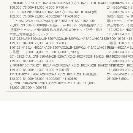
9,70014015617031□*IH620ANA□IH620YA(X2)□IH620PD□IH16AD□IHCB1820･
103,500･75,000
108,000･75,000･19,300･4,000･9,700:を
□*IH620AVB□IH6
>11130150□*IH620ATA□IH620YA(X2)□IH620KE□IH16AEg薔･
103,500･75,0
102,000･75,000･23,000･4,00020胃141160180ぐ
製後付敷居〉W:18
J-“□*IH620AVA□IH620YA(X2)□IH620KF□IH16AF･102,000･
厚枠ケーシングH
75,000･23,000･4,000鴫璽~単位mm\w1呵825（有効幅員817.5)
体三方枠アルミ製
[壁厚枠ケーシングH|\958見込み見込みDWDHセット記号・価格
11212524□*IH82
本体三方枠敷居ケーシング
120,500･84,000･
11212524□*IH820AJA□IH820YA(X2)□IH820PC□IH18AC□IHCA1820'･
9,700•10126141
119,000･84,000･21,300･4,000･9,700了
シ邑薔･120,500･84
11012614131□*IH820AKA0IH820YA(X2)□IH820PC□IH18AC□IHCB1820
J-~□*IH820AMB□
シ邑恩･119,000･84,000･21,300･4,000･9,700tき
120,500･84,000･
201421524CJ,.:□*IH820AMA□IH820YA(X2)□IH820PD□IH18AD□IHCA1820'･
9,700140156170
119,000･84,000･21,300･4,000･
120,500･84,000･
9,70014015617031□*IH820ANA□IH820YA(X2)□IH820PD□IH18AD□IHCB1820･
11130150□*IH82
119,000･84,000･21,300･4,000･9,700:t胃
114,500･84,000
11130150□*IH820ATA□IH820YA(X2)□IH820KE□IH18AE邑恩･
□*IH820AVB□IH8
113,000･84,000･25,000･4,00020胃141160180
25,000･5,50
ぐ.:□*IH820AVA□IH820YA(X2)□IH820KF□IH18AF･113,000･
84,000･25,000･4,000134