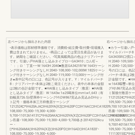
左ページから抽出された内容
右ページから抽出
•表示価格は部材標準価格です。消費税•組立費•取付費•現場搬入
■カラー引違い戸
費は含まれておりません。•商品によっては受注生産品がありま
マイルドバーチ8
す。納期をこ確認ください。•写真掲載商品の色はクリアバーチ
GA3435Rl口
です。引違い戸HAl落とし込みタイプロ一GA3410；□JJI]`~
H:2040･109,
｀：；ロ｀丁直•一W:1643H:2040■敷居GA3421Rl'W:1643ケーシ
H:2040･120,5
ング付きケーシングなしH:2040･108,000･102,000W:1825ケーシ
号の口には、色記
ング付きケーシングなしH:2040･119,000･113,000ケーシング付
バーチ•本体は2
き●表中記号の口には、色記号が入ります。Y：マイルドバーチ
計金額です。■H
8：クリアバーチ•本体は2枚こ発注ください。表中の本体の金額
w:1643嘔璽~単
は2枚の合計金額です。■HAl落とし込みタイプ〈敷居〉■HAl落
グH|\867見込
とし込みタイプ〈敷居〉W:1643w:1a25喝単位mm\w1,643（有
ミ製後付敷居ケー
効幅員726.5)i壁厚枠ケーシングH\DW867見込み見込みDHセッ
11212524□*IH62
ト記号・価格本体三方枠敷居ケーシング
109,500･75,000･
1212524□*IH620AJA□IH620YA(X2)□IH620PC□IH16AC□IHCA1820'･
9,700:10126141
108,000･75,000･19,300･4,000･
邑薔･109,500･75,
9,700•11012614131□*IH620AKA□IH620YA(X2)□IH620PC□IH16AC□IHCB1820
□*IH620AMB□IH6
シ邑薔･108,000･75,000･19,300･4,000･9,700各き201421524cu
109,500･75,000･
ー・
9,700140156170
□*IH620AMA□IH620YA(X2)□IH620PD□IH16AD□IHCA1820'･
109,500･75,000･
108,000･75,000･19,300･4,000･
111130150□*IH6