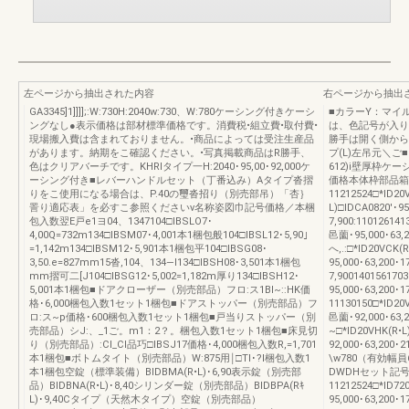
左ページから抽出された内容
右ページから抽出
GA3345]1]]]];:W:730H:2040w:730、W:780ケーシング付きケーシ
■カラーY：マイ
ングなし●表示価格は部材標準価格です。消費税•組立費•取付費•
は、色記号が入り
現場搬入費は含まれておりません。•商品によっては受注生産品
勝手は開く側から
があります。納期をこ確認ください。•写真掲載商品はR勝手、
プ(L)左吊元＼ご■
色はクリアバーチです。KHRlタイプ一H:2040･95,00･92,000ケ
612)i壁厚枠ケ
ーシング付き■レバーハンドルセット（丁番込み）Aタイプ沓摺
価格本体枠部品箱
りをこ使用になる場合は、P.40の璽沓招り（別売部吊）「杏｝
11212524□*ID20
詈り適応表」を必すこ参照くださいv名称姿図巾記号価格／本梱
L)□IDCA0820'･95
包入数翌E戸e1ヨ04、1347104□IBSLO7･
7,900:11012614
4,00Q=732m134□IBSM07･4,001本1梱包般104□IBSL12･5,90｣
邑薗･95,000･63,2
=1,142m134□IBSM12･5,901本1梱包平104□IBSG08･
へ,.:□*ID20VCK(
3,50.e=827mm15沓,104、134―l134□IBSH08･3,501本1梱包
95,000･63,200･1
mm摺可二[J104□IBSG12･5,002=1,182m厚り134□IBSH12･
7,900140156170
5,001本1梱包■ドアクローザー（別売部品）フロ:ス1BI~::HK価
95,000･63,200･1
格･6,000梱包入数1セット1梱包■ドアストッパー（別売部品）フ
11130150□*ID20
ロ:ス~p価格･600梱包入数1セット1梱包■戸当りストッパー（別
邑薗･92,000･63,
売部品）シJ:、_1ご。m1：2？。梱包入数1セット1梱包■床見切
~□*ID20VHK(R•L
り（別売部品）:CI_CI品巧□IBSJ17価格･4,000梱包入数R,=1,701
92,000･63,200
本1梱包■ボトムタイト（別売部品）W:875用￨□TI･?I梱包入数1
\w780（有効幅員
本1梱包空錠（標準装備）BIDBMA(R•L)･6,90表示錠（別売部
DWDHセット記
品）BIDBNA(R•L)･8,40シリンダー錠（別売部品）BIDBPA(Rｷ
11212524□*ID72
L)･9,40Cタイプ（天然木タイプ）空錠（別売部品）
95,000･63,200･1