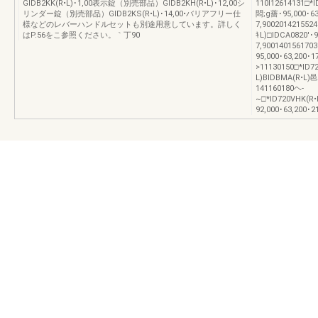
GIDB2KK(R•L)･1,00表示錠（別売部品）GIDB2KH(R•L)･12,00シ
110l12614131□*
リンダー錠（別売部品）GIDB2KS(R•L)･14,00•バリアフリー仕
悶;g薔･95,000･63
様などのレバーハンドルセットも別途用意しています。詳しく
7,900201421552
はP.56をこ参照ください。｀丁90
ｷL)□IDCA0820'･9
7,900140156170
95,000･63,200･1
>11130150□*ID7
L)BIDBMA(R•L)邑
141160180ヘ-
~□*ID720VHK(R•
92,000･63,200