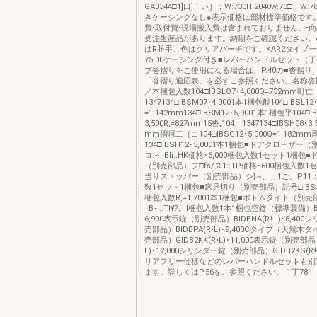
GA3344□1]口]｀い］；W:730H:2040w:73□、W
きケーシングなし●表示価格は部材標準価格です
費•取付費•現場搬入費は含まれておりません。•
受注生産品があります。納期をこ確認ください。
はR勝手、色はクリアバーチです。KAR2タイプ一H:20
75,00ケーシング付き■レバーハンドルセット（
プ沓摺りをこ使用になる場合は、P.40の■沓摺り
「沓摺り適応表」を必すこ参照ください。名称姿
／本梱包入数104□IBSLO7･4,000Q=732mm町亡
1347134□IBSM07･4,0001本1梱包般104□IBSL12･
=1,142mm134□IBSM12･5,9001本1梱包平104□I
3,500R,=827mm15沓,104、1347134□IBSH08･3
mm摺呵二［コ104□IBSG12･5,000Q=1,182mm
134□IBSH12･5,0001本1梱包■ドアクローザー
ロ:~:IBIi::HK価格･6,000梱包入数1セット1梱
（別売部品）フ□fs/ス1::TP価格･600梱包入数1
当りストッパー（別売部品）シ}~、＿1ご。P11
数1セット1梱包■床見切り（別売部品）記号□IBSJ1
梱包入数R,=1,7001本1梱包■ボトムタイト（別売部
￨B~::TI¥?。I梱包入数1本1梱包空錠（標準装備）BID
6,900表示錠（別売部品）BIDBNA(RｷL)･8,40
売部品）BIDBPA(R•L)･9,400Cタイプ（天然
売部品）GIDB2KK(R•L)･11,000表示錠（別売部品）
L)･12,000シリンダー錠（別売部品）GIDB2KS(RｷL)
リアフリー仕様などのレバーハンドルセットも別
ます。詳しくはP.56をこ参照ください。｀丁78