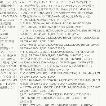
:780ケーシング付
■カラーY：マイルドバーチ8：クリアバーチ●表中記号の口に
。消費税•組立
は、色記号が入ります。Y：マイルドバーチ8クリアバーチ•開き
商品によっては
勝手は開く側から見て右吊元がR、左吊元がLです。(R)右吊元
●写真掲載商品
［プ(L)左吊元‘く■KAR2タイプW:730単位mm\w730（有効幅員
40･78,00･
612)i>壁厚枠ケーシングH|\DW674見込み見込みDHセット記
丁番込み）Aタイ
号・価格本体枠部品箱（空錠）ケーシング
（別売部品）
11212524□*ID20JAK(R•L)□ID20KJ□ID20UA(R•L)BIDBMA(Rｷ
図巾記号価格
L)□IDCA0820>･78,000･46,200･17,000･6,900･7,900了
「104、
11012614131□*ID20JBK(R•L)□ID20KJ□ID20UA(R•L)BIDBMA(R•L)□IDCB
5,900｣
シ邑薗･78,000･46,200･17,000･6,900･7,900;き20cu
BSG08･
ニ”□*ID20JCK(R•L)□ID20KJ□ID20UB(R•L)BIDBMA(R•L)□IDCA0820'1421
,5001本1梱包
78,000･46,200･17,000･6,900･
厚り
7,90014015617031□*ID20JDK{R•L)□ID20KJ□ID20UB(R•L)BIDBMA(R•L)
（別売部品）フ
78,000･46,200･17,000･6,900･7,900:を
包■ドアストッパー
>111130150□*ID20JGK(R•L)□ID20KJ□ID20AC(R•L)BIDBMA(Rｷ
セット1梱包■戸
L)邑薗･75,000･46,200･21,900･6,90020層141160180ぐヽlー・
：2？。梱包入
□*ID20JHK(R•L)□ID20KJ□ID20AD(R•L)BIDBMA(RｷL)･75,000･
7価格･4,000
46,200･21,900･6,900■KAR2タイプW:780単位mm\w780（有効
品）w:875用
幅員662)i壁厚枠ケーシングH\DW724見込み見込みDHセット記
BMA(R•L)･
号・価格本体枠部品箱（空錠）ケーシング
0シリンダー錠（別
11212524□*ID720JAK(R•L)□ID720KJ□ID720UA(R•L)BIDBMA(R•L)□IDCA
木タイプ）空錠（別
78,000･46,200･17,000･6,900･
GIDB2KH(Rｷ
7,900•11012614131□*ID720JBK(R•L)□ID720KJ□ID720UA(R•L)BIDBMA(R
･14,000•バ
り;邑薗･78,000･46,200･17,000･6,900･7,90020142155c-
途用意してい
~□*ID720JCK(R•L)□ID720KJ□ID720UB(R•L)BIDBMA(R•L)□IDCA0820'24
78,000･46,200･17,000･6,900･
7,90014015617031□*ID720JDK(R·L)□ID720KJ□ID720UB(R・
L)BIDBMA(R•L)□IDCB0820･78,000･46,200･17,000･6,900･
7,900:を眉
11130150□*ID720JGK(R•L)□ID720KJ□ID720AC(R•L)BIDBMA(R