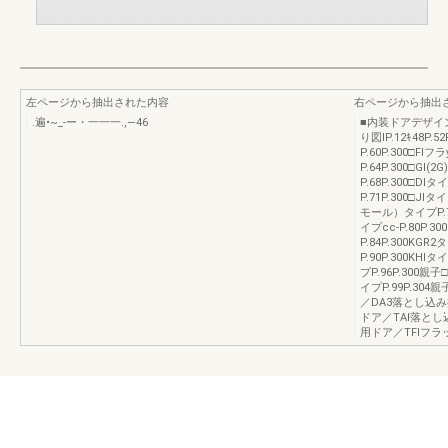
左ページから抽出された内容
右ページから抽出
.遍•~_-ー・一一一.,—46
■内装ドアデザイ
り図IP.12ｷ48P.5
P.60P.300□Fl
P.64P.300□Gl
P.68P.300□Dlタ
P.71P.300□Jlタ
モール）タイプP.76
イプcc-P.80P.3
P.84P.300KGR2
P.90P.300KHlタ
プP.96P.300親子
イプP.99P.304
／DA3落とし込み
ドア／TAl落とし込
用ドア／TFlフラッ