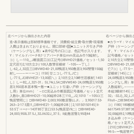
左ページから抽出された内容
右ページから抽出
造•表示価格は部材標準価格です。消費税•組立費•取付費•現場搬
■カラーY：マイ
入費は含まれておりません。開口部材-I]]][■ユニット片引き戸枠
戸枠（ケーシング
（ケーシングなし用）●表中記号の口には、色記号が入ります。
す。Y：マイルド
Y：マイルドバーチ8クリアバーチ単位mm見込み巾10縦材し
記号価格／セット定尺
コ］し—-110__J断面図工□□工記号□IBVHD21価格／セット･1,50
2,10方立2,10讐彗
定尺罰1)2,10方立2り100入数讐荏横材「--105――丁し〗
□IBVWD40･21,
し-62_J_32且三□IBVWD40･21,00鴨居3,950敷居3,950讐聾150縦
亡7コ］し-77.5一
材し-------—ー一ーコ］l150￨廿ニコし-77.5_J亡］
翌横材￨145￨に］しー
し-77.5_J□IBVHE21･13,00罰＼）2,10方立2,10畔竺荏横材￨1451
24,00鴨居3,9
し］しー82_J_321-31」SL74r,L54.□IBVWE40･24,00鴨居3,950敷
シングなし用）単
居3,950居本居本鴨ー敷ー■ユニット引違い戸枠（ケーシングな
入数縦材し—-----―
し用）単位mm］｀~ロ□見込み巾断面図記号価格／セット定尺
本縦2横材I145￨
入数l|>_喜□IBHHD21･10,00縦枠2本三110__J2,1010「―105ロ三
32』-32J)_32_LJ1
鴨居讐悶じ］□IBHWD40･2,003,950敷居聾LLJl」」3,95017.53-
FllslI~,□IB3W
263~2-17.5貫I1_□IBHHE21･1,00縦枠2本￨￨2,10150150145￨II-
コ］I180￨180横材￨
53.5丁⇒ーr一143T85丁言口53.5-j鴨居翌i9に］□IBHWE40･
6617549.5T38T3
24,003,950L37.5J_32Jl632J_37.5」II釦敷居聾3,950]44
32,00縦枠2,10
き込み枠（ケーシ
格／セット定尺入数
￨210￨□IBVHK21･
99.5~ー鴨居讐戸〗り