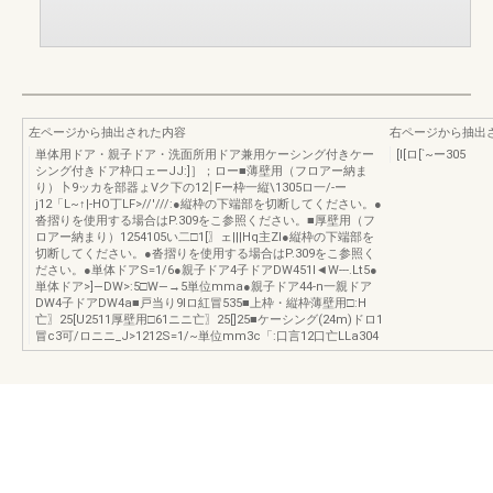
左ページから抽出された内容
右ページから抽出
単体用ドア・親子ドア・洗面所用ドア兼用ケーシング付きケー
[I[ロ[`~ー305
シング付きドア枠口ェーJJ:]］；ロー■薄壁用（フロアー納ま
り）卜9ッカを部器ょVク下の12￨Fー枠一縦\1305ロ一/-ー
j12「L~↑|-HO丁LF>//'///:●縦枠の下端部を切断してください。●
沓摺りを使用する場合はP.309をこ参照ください。■厚壁用（フ
ロアー納まり）1254105い二□1[〗ェ|||Hq主Zl●縦枠の下端部を
切断してください。●沓摺りを使用する場合はP.309をこ参照く
ださい。●単体ドアS=1/6●親子ドア4子ドアDW451l◄W---.Lt5●
単体ドア>]—DW>:5□W—→5単位mma●親子ドア44-n一親ドア
DW4子ドアDW4a■戸当り9lロ紅冒535■上枠・縦枠薄壁用□:H
亡〗25[U2511厚壁用□61ニニ亡〗25[]25■ケーシング(24m)ドロ1
冒c3可/ロニニ_J>1212S=1/~単位mm3c「:口言12口亡LLa304