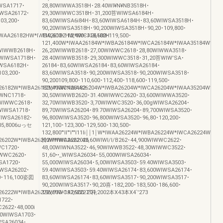
WSA1717･
28,80WIWWA3518H･28.40WI¥N¥NB3518H･
IWSA26172･
29,30WIWWC3518H･31,200苔WIWSA6184H･
03,200･
83,60WIWSA6i84H･83,60WIWSA6184H･83,60WIWSA3518H･
90,20WIWSA3518H･90,200WIWSA3518H･90,20･109,800･
WAA26182HW*IWBA26182HW*IWCA26182H
110,600･112,400･118,600･119,500･
121,400W*IWAA26184W*IWBA26184W*IWCA26184W*IWAA35184W*IW
WIWWB2618H･
26,20WIWWB2618･27,00WIWWC2618･28,80WIWWA3518･
0WIWSA1718H･
28.40WIWWB3518･29,300WIWWC3518･31,20苔WIW'SA･
IWSA6182H･
26184･83,60WIWSA26184･83,60WIWSA26184･
103,200･
83,60WIWSA3518･90,200WIWSA3518･90,200WIWSA3518･
90,200109,800･110,600･112,400･118,600･119,500･
26182W*IWBA26182W*IWCA26182゜
121,400W*IWAA26204W*IWBA26204W*IWCA26204W*IWAA35204W*IW
WNC1718･
30,50WIWWB2620･31.40WIWWC2620･33,600WIWWA3520･
0WIWWC2618･
32,70WIWWB3520･3,70WIWWC3520･36,00gWIWSA26204･
WIWSA1718･
89,70WIWSA26204･89.70WIWSA26204･89,700WIWSA3520･
WIWSA26182･
96,800WIWSA3520･96,800WIWSA3520･96,80･120,200･
･105,8006uっセ
121,100･123,300･129,500･130,500･
132,800"'ll"'I""l11Ii￨￨1￨W*IWAA26224W*IWBA26224W*IWCA26224W*
6202W*IWBA26202W*IWCA262026
怜WIWWA2622･43,60WIWI/I/B262･44,900WIWWC2622･
C1720･
48,00WIWNA3522･46,90WIWWB3522･48,30WIWWC3522･
IWWC2620･
51,60••_WIWSA26034･55,000WIWSA26034･
SA1720･
55,000WIWSA26034･5,00WIWSA3503･59.40WIWSA3503･
IWSA26202･
59.40WIWSA3503･59.40WIWSA26174･83,600WIWSA26174･
00･116,100姿図
83,60WIWSA26174･83,60WIWSA3517･90,200WIWSA3517･
90,200WIWSA3517･90,20喜･182,200･183,500･186,600･
26222W*IWBA26222W*IWCA262227“枠
196,500･197,900･201,2002本X43本X4`'273
1722･
2622･48,000i
WIWSA1703･
WSA26034･