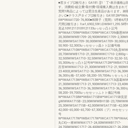
■窓タイプ(2枚引き）GA181::]]1｀丁•表示価
す。消費税•組立費•取付費•現場搬入費は含まれ
荒間1商品によっては受注生産品があります。納
さい□■テラス戸タイプ(2枚引き）GA1812W*IWAA17
IIW*IWAA1720･76,800■和障子（荒間）\呼称6
尺間(2枚引き）I\w1,6902,59I\\DW8411,295.
見込10912113109121133uっセッ凸ト記号
W*IWAA1709W*IWBA1709W*IWCA1709i薔恩WI
20,300WIWWB1709･20,900WIWWC1709･2,30W
30,00WIWSA1709･30,000WIWSA1709･30,000セ
50,900･52,3003uっセセッッ晶トト記価号格
W*IWAA1710W*IWBA1710W*IWCA1710丸吾WIW
20,70WIWWB1710･21,300WIWWC1710･2,800g
32,500WIWSA1710･32,50WIWSA1710･32,50･53,
55,3004uセッ凸ト記号W*IWAA1712W*IWBA1712
呂笞WIWWA1712･21,300WIWWB1712･21,900W
23.400丸WIWSA1712･36,30WIWSA1712･36,30
36,300セ格･57,600･58,200･59,7004uぅセッら
W*IWAA1713W*IWBA1713W*IWCA1713i器葛WI
21,300WIWWB1713･21,900WIWWC1713･23,40
36,300WIWSA1713･36,300WIWSA1713･36,300
58,200･59,7005uっセセッッふトト価記号格
W*IWAA17158W*IWBA1715BW*IWCA1715B見翌
gWIWWA1715B･23,00WIWWBH15B･23,70WIWW
25,30WIWSA1715B･42,000WIWSA1715B･42,00
42,000･65,000･65,700･67,3005（プ）mセ
号
W*IWAA1717W*IWBA1717W*IWCA1717W*IWAA
丸CX)•—将WIWWA1717･24,00WIWWB1717･
24,700WIWWC1717･26.400WIWWA2617･26,20