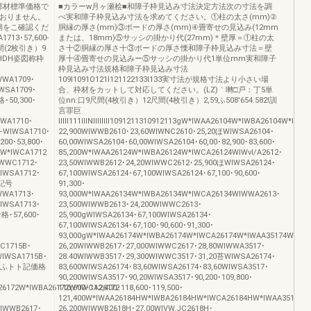
格は部材標準価格で
■カラーw月ヶ瀬桧■和障子枠見込み寸法決定方法次の寸法を調
ておりません。
べ実和障子枠見込み寸法を求めてください。①柱の太さ(mm)②
期をこ確認くだ
胴縁の厚さ(mm)③ボードの厚さ(mm)④畳寄せの見込み(12mm
13･57,600-
または、18mm)⑤サッシの掛かり代(27mm)＊壁厚＝①柱の太
尺間(2枚引き）9
さ十②胴縁の厚さ十③ボードの厚さ慄和障子枠見込み寸法＝壁
5l呼HDH姿図称枠
厚十④畳寄せの見込みー⑤サッシの掛かり代1単位mm実和障子
枠見込み寸法規格和障子枠見込み寸法
WWA1709･
109I1091O121I121122133I133実寸法が規格寸法より小さい場
IWSA1709･
合、枠材をカットして対応してください。(LZ)｀囀□戸：丁5単
格･50,300･
位nn:口9尺間(4枚引き）12尺間(4枚引き）2,59ふ508'654.582!訓
言罪巨
WA1710･
IlIll111IIINIIIIIIII1091211310912113gW*IWAA26104W*IWBA26104W*I
•—WIWSA1710･
22,900WIWWB2610･23,60WIWNC2610･25,20ほWIWSA26104･
200･53,800･
60,00WIWSA26104･60,00WIWSA26104･60,00･82,900･83,600･
W*IWCA1712
85,200W*IWAA26124W*IWBA26124W*IWCA26124WIWvl/A2612･
IWWC1712･
23,50WIWWB2612･24,20WIWWC2612･25,900ほWIWSA26124･
WIWSA1712･
67,100WIWSA26124･67,100WIWSA26124･67,100･90,600･
ト記号
91,300･
WWA1713･
93,000W*IWAA26134W*IWBA26134W*IWCA26134WIWWA2613･
WIWSA1713･
23,500WIWWB2613･24,200WIWWC2613･
セ格･57,600･
25,900gWIWSA26134･67,100WIWSA26134･
67,100WIWSA26134･67,100･90,600･91,300･
93,000gW*IWAA26174W*IWBA26174W*IWCA26174W*IWAA35174W*IW
C1715B･
26,20WIWWB2617･27,000WIWWC2617･28,80WIWWA3517･
WIWSA1715B･
28.40WIWWB3517･29,300WIWWC3517･31,20苔WIWSA26174･
セッッふトト記価格
83,600WIWSA26174･83,60WIWSA26174･83,60WIWSA3517･
90,200WIWSA3517･90,20WIWSA3517･90,200･109,800･
26172W*IWBA26172W*IWCA26172
110,600･112,400･118,600･119,500･
121,400W*IWAA26184HW*IWBA26184HW*IWCA26184HW*IWAA35184
WIWWB2617･
26,200WIWWB2618H･27,00WIVW.JC2618H･