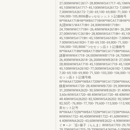
27,000WIWWC2617･28,80WIWSA1717･45,10WI
45,100WIWSA1717･45,100WIWSA26172･7,00W
7,00WIWSA26172･7,00･69,100･69,800･71,500･1
104,000･105,8006屡uっセセッッ;トト記価格号
W*IWAA1718HW*IWBA1718HW*IWCA1718HW*I
丸隠WI¥/I/WA1718H･24,00WIWWB1718H･
24,70WIWWC1718H･26,40WIWWA2618H･26,20
27,00WIVWI/C2618H･28,80WIWSA1718H･45,1
45,10WIWSA1718H･45,10WIWSA6182H･7,00W
7.00WIWSA6182H･7.00･69,100･69,800･71,500･
104,000･105,8006“つセセッッ品トト記価格号
W*IWAA1718W*IWBA1718W*IWCA1718W*IWAA
謎薔WIWWA1718･24,000WIWWB1718･24,700WI
26,400WIWWA2618･26,200WIWWB2618･27,00
28,800iWIWSA1718･45,100WIWSA1718･45,100
45,100WIWSA26182･77,000WIWSA26182･7,00
7,00･69,100･69,800･71,500･103,200･104,000
セッッ晶トト記価号格
W*IWAA1720W*IWBA1720W*IWCA1720W*IWAA2
餞羞WIWWA1720･28,40WIWWBi720･29,30WIWW
31,200WIWWA2620･30,50WIWWB2620･31.40W
3,60cWIWSA1720･48.40WIWSA1720･48.40WIW
48.40WIWSA26202･82,50WIWSA26202･82,50W
82,50尺･76,800･77,700･79,600･113,000･113,9
喜セット記号
W*IWAA1722W*IWBA1722W*IWCA1722W*IWAA
WIWWA1722･40,400WIWWB1722･41,60WIWWC
4.40WIWNA2622･43,60WIWWB2622･4,90WIWWC
ぐ▼―J•゜逗r-篠子（らんま）WIWSA1703･29,700
29,70WIWSA1703･29,700WIWSA26034･5,00WI