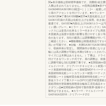
関●表示価格は部材標準価格です。消費税•組立費
入費は含まれておりません。m型商品概要■扉デ
GA3604RlGA3610Rlロ刷[:]]ー］］］]ー・縦
り扉のアクセントを付けています。■カウンター
GA3612Rl■丁番GA1058鵬■把手■天面化粧仕上
GA3613天袋の天面は化粧仕上げを採用。吹き抜
最適です。GA1057■内装仕上げGA361カラー
くい濃いグレー。■ミラー（トールボックス）GA3
ックスには姿見の出来るミラー付きタイプも用意
木質建具は温度や湿度の影響を受けやすく反り等
合があります。当社の建具には調整機能が付いて
こ確認ください。■棚板棚板は樹脂成形品ですか
洗いが可能です。■台輪・木脚GA3611GA3615R
り、収納本体が安定し、開閉操作が容易になりま
輪には高さ調整が可能な木脚が2本セットされていま
サイズには木脚はありません。）丁番は、ドライ
付けできるワンタッチ式です。扉の調整は、前後
に調整可能な3次元調整丁番です。■玄関収納m
イルドバーチ、クリアバーチキャピネット材質パ
ード表面材特殊化粧シート扉材質MDF十パーティ
表面材特殊化粧シートカウンター材質パーティク
材樹脂シート台輪材質合板表面材特殊化粧シート
形金スライド丁番スチール(SPCC)把手材質亜鉛
面処理焼付塗装梱包形態扉台輪加工済完成品キャ
クダウン品■玄関収納m型特寸製作限界•規格サ
製作はできません。■カラーY：マイルドバーチ
GA016GA32018：クリアバーチ212