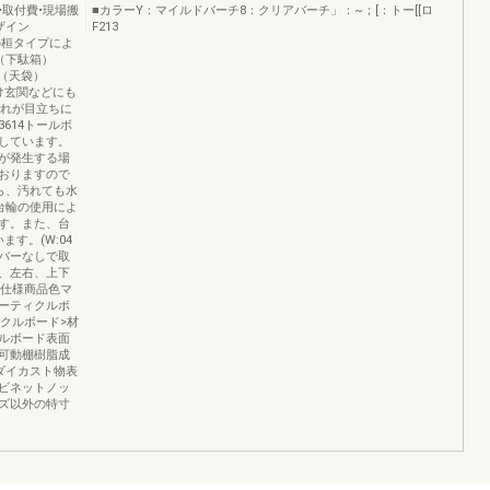
•取付費•現場搬
■カラーY：マイルドバーチ8：クリアバーチ」：~；[：トー[[ロ
ザイン
F213
通しの桓タイプによ
（下駄箱）
げ（天袋）
け玄関などにも
は汚れが目立ちに
614トールボ
しています。
が発生する場
おりますので
ら、汚れても水
l台輪の使用によ
す。また、台
す。(W:04
バーなしで取
、左右、上下
型仕様商品色マ
ーティクルボ
クルボード>材
ルボード表面
可動棚樹脂成
ダイカスト物表
ビネットノッ
イズ以外の特寸