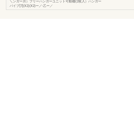
＼ンガー月）フリーハンガーユニット可動棚(2枚入）ハンガー
パイプ[7](X2)(X2)ー／-乙ー／