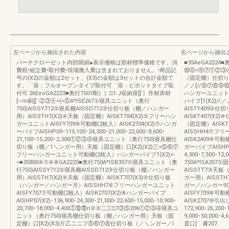
左ページから抽出された内容
右ページから抽出
バーチクローゼット内部限絹●表示価格は部材標準価格です。消
■35AeGA222
費税•組立費•取付費•現場搬入費は含まれておりません。•商品記
⑩⑤=⑪⑦①②③
号の(X2)の金額は2セット、(X3)の金額は3セットの合計金額で
（固定棚）仕切り
す。゜扉：フルオープンタイプ取付可゜扉：ピボットタイプ取
／ノ[//⑥⑦⑧
付可.26EeoGA2223■奥行7501剛］］□1:J収納扉[]`〗作材床材
ハンガーユニット
[~m刷[]`:②③壬=(=⑤A*ISE267①寝具ユニット（奥行
パイプ[1(X2)//
750)AISSY712②寝具棚AISSD712③仕切り板（棚／ハンガー
AISTY409②
用）AISSTH7(X2)④天板（固定棚）AISKT704(X2)⑤フリーハン
AISKT407(X
ガーユニットAISFY709⑥可動棚(2枚入）AISK2704(X2)⑦ハンガ
（固定棚）AISK
ーパイプAISHP09･115,100･24,300･21,000･22,600･8,600･
AISSHH4⑦フリ
21,100･15,200･2,300①②③④寝具ユニット（奥行750)寝具棚仕
AISK2409⑨可動
切り板（棚／1＼ンガー用）天板（固定棚）口[X2)(X2)三<⑤⑥⑦
ガーパイプAISHP09(X
フリーハンガーユニット可動棚(2枚入）ハンガーパイプ1(X2)<-
4,300･7,500･12,
<■35800④⑦④⑧GA2225■奥行750A*ISB357①寝具ユニット（奥
750A*ISA35
行750)AISSY712②寝具棚AISSD712③仕切り板（棚／ハンガー
AISSTT7③天板
用）AISSTH7(X2)④天板（固定棚）AISKT707(X3)⑤仕切り板
ガー用）AISST
（ハンガー／ハンガー月）AISSHH7⑥フリーハンガーユニット
ガー／ハンガーIl
AISFY707⑦可動棚(2枚入）AISK2707(X2)⑧ハンガーパイプ
AISFY709⑧可動
AISHP07(X2)･136,900･24,300･21,000･22,600･15,000･10,900･
AISK2707⑩引出
20,700･18,000･4,400①⑥⑧n②③二三□7③⑤206①②③④寝具ユ
172,900･26,200･
ニット（奥行750)寝具棚仕切り板（棚／ハンガー用）天板（固
9,000･50,000
定棚）口[X2)(X3)斤乙ニニフ⑤⑥⑦⑧仕切り板（／＼ンガー／I
直口[｀膚207