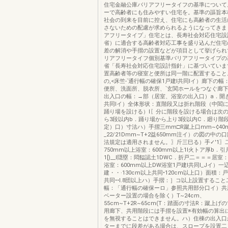
住宅金融公庫バリアフリータイフの基準について
ーで高齢者にも住みやすい住宅を。基準の謳旨本
社会の到来を目前に控え、住宅にも高齢者の生活
さないための配慮が求められるようになってきま
アフリータイプ」住宅とは、長寿社会対応住宅設
省）に適合する高齢者対応工事を盛り込んだ住宅
差の解消や手摺の設置などが項目として挙げられ
リアフリータイフ個別基準バリアフリータイプの
省「長寿社会対応住宅設計指針」に基づいていま
置高齢者等の寝室と便所は同一階に配置すること。
の,<床竺-`通行幅の確保1戸建I共同Iイ）廊下の
便所、洗面所、脱衣所、`玄関ホールをつなぐ廊下）:
出入口の幅：→部（居室、浴室の出入口）a．開き
共同Iイ）全体形状：直階段又は折れ階段（中閻
踊り場を設ける）l〖分に階段を設ける場合は次の
ら3段以内b．踊り場から上り3段以内C．廻り階
定）口）寸法ハ）手摺三mm□R蹴上口mm~¢40
_22/21Dmm~T+2益650mm注イ）の図の中
法規定は適用されません。〗斤三巳る）手✓'1〗
750mm以上浴室：600mm以上1I火トア厚b．引戸
1[)__l隠塁：悶饂認土1DWC．折戸二＝＝＝居室：
浴室：600mm以上DW浴室1戸建I共同I_Jイ）
建・・·130cm以上共同•120cm以上口）面積：戸建
共同••l.8団以上ハ）手摺：］コ以上設置するこ
幅：「通行幅の確保ーロ」参照共用部分口イ）共
ベーター設置の場合を除く）T~24cm、
55cm~T+2R~65cm(T：踏面の寸法R：蹴上
用廊下、共用階段には手摺を設置※有効幅の算出
を無視することはできません。ハ）住棟の出入口
ターまでに段差がある場合は、スロープを設置二