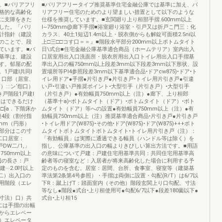
。■バリアフリ
■バリアフリータイプ推奨基準住宅金融公庫では基準に加え、バ
格的な高齢化
リアフリー住宅のためのより望ましい措置として以下のような
に支障をきた
仕様を推奨しています。■玄関廻り上り桓部手摺.600mm以上
した。「バリ
I~750mm@廊下手摺■浴室廻り浴室・引戸又は折戸こ門三：化
計指針（建設
カラス、40土1短辺1.4m以上・脱衣側からも解錠可面積2.5ni以
のことで、段
上□三□□コす口＝＝』■階段水平部分200mm以上ポトムタイト
ています。■バ
日\式台■住宅金融公庫基準適合商品（ホームテリア）室内出入
基準は、建設
口居室用出入口洗面所・脱衣所用出入口トイレ用出入口手摺基
す。郁屋の配
準出入口の幅750mm以上段差3mm以下段差3mm以下形状、設
1戸建I共同I
置場所等Pl4参照段差3mm以下基準適合品•ドアcw875)•ドア•ト
幅：口部（居室、
イレ用ドア●手摺●片引き戸●片引き戸•トイレ用片引き戸●引違
::ン‘怨口）
い戸•引違い戸推奨ポイント•大型引手（片引き戸）•大型引手
戸階段1戸建I
（片引き戸）●有効幅員750mm以上（注）●廊下、上り桓郎
にはできるだけ
（基準十a)•ボトムタイト（ドア）•ボトムタイト（ドア）•ボト
□[a．下階床か
ムタイト（ドア）等への設置●有効幅員750mm以上（注）●有
段4段（割付指
効幅員750mm以上（注）推奨基準適合商品•片引き戸●片引き戸
mm（円形）
•トイレ用ドア(W875)•その他•ドア(W875)•ドア(W875)+++ボト
の口部分はこの寸
ムタイトボトムタイトボトムタイト•トイレ用片引き戸（注）：
二口居室：
「有効幅員」は実際に通過できる幅員（ハンドル等は除く）を
DW二/1,」
指し、公庫基準の出入口の幅よりきびしい算出方法です。■用語
750mm以上
の意味について戸建：戸建住宅用基準共同：共同住宅用基準高
一辺の長さ：戸
齢者等の寝室など：入居者が将来高齢化した場合に利用する予
···2.0吋以上
定のものを含む。居室：居間、台所、食事室、寝室等（建築基
と二）出入口の
準法第2条第4号参照）・手摺は両側に設置・勾配(R/T）は6/7以
用階段（エレ
下R：蹴上げT：踏面室内（その他）階段玄関上り口勾配、寸法
等なし●階段●式台•上り桓使用可●勾配6/7以下●段差180薗以下●
げの寸法）口）共
式台•上り桓15
には手摺の出幅
からエレベー
）エレベータ