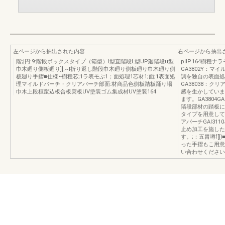
左ページから抽出された内容
右ページから抽出
階;[円:9:階段ボックスタイプ（箱型）I型直階段L型UP廻階段u型
pllP.164樹種
巾木廻り側板廻り]];~I折り返し階段巾木廻り側板廻り巾木廻り側
GA3802Y：マ
板廻り手摺■仕様•-樹種芯;1ラ表モぶ1；面処理1芯材1;面;1表面処
調を独自の表面処
理マイルドバーチ・クリアバーチ部面:材商品色側板踏板踊り場
GA38038：
巾木上段桓蹴込板合板突板UV塗装ゴム集成材UV塗装164
感を生かしていま
ます。GA3804G
階段部材の踏板に
タイプを用意して
アバーチGAI311
止め加工を施した
す。;：五胃噂f[
った手摺もこ用意
い合わせください。