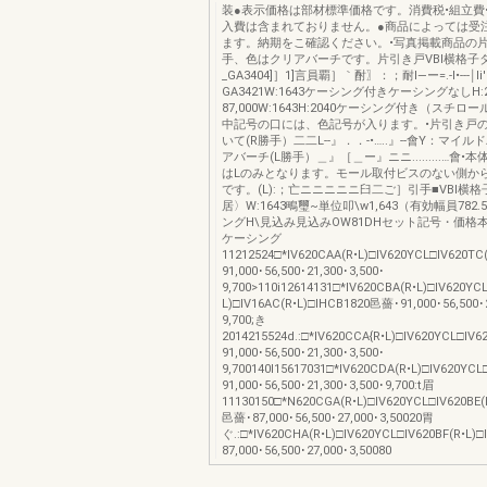
装●表示価格は部材標準価格です。消費税•組立費
入費は含まれておりません。●商品によっては受
ます。納期をこ確認ください。•写真掲載商品の片
手、色はクリアバーチです。片引き戸VBl横格子
_GA3404]］1]言員覇］｀酎〗：；耐I―ー=.-I•---￨li
GA3421W:1643ケーシング付きケーシングなしH:204
87,000W:1643H:2040ケーシング付き（スチロ
中記号の口には、色記号が入ります。•片引き戸
いて(R勝手）二二L--』．．-•…..』--會Y：マイ
アバーチ(L勝手）＿』［＿ー』ニニ.........…會
はLのみとなります。モール取付ビスのない側か
です。(L):；亡ニニニニニ臼二ご］引手■VBl横
居〉W:1643鴫璽~単位叩\w1,643（有効幅員782.
ングH\見込み見込みOW81DHセット記号・価格
ケーシング
11212524□*IV620CAA(R•L)□IV620YCL□IV620TC(
91,000･56,500･21,300･3,500･
9,700>110i12614131□*IV620CBA(R•L)□IV620Y
L)□IV16AC(R•L)□IHCB1820邑薔･91,000･56,500･2
9,700;き
2014215524d.:□*IV620CCA{R•L)□IV620YCL□IV6
91,000･56,500･21,300･3,500･
9,700140l15617031□*IV620CDA(R•L)□IV620YCL
91,000･56,500･21,300･3,500･9,700:t眉
11130150□*N620CGA(R•L)□IV620YCL□IV620BE(R
邑薔･87,000･56,500･27,000･3,50020胃
ぐ.:□*IV620CHA(R•L)□IV620YCL□IV620BF(R•L)□
87,000･56,500･27,000･3,50080