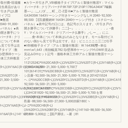
•取付費•現場搬
■カラー片引き戸_VBl横格子タイプIアルミ製後付敷居Y：マイル
注生産品があり
ドバーチ8：クリアバーチP.8ｷ70P.72P.210P.178GA3404“7噛鵬
引き戸はL勝
墨~--,;...;__r.,Iダ＿＿町＿己-Z霊-IIi■アルミ製後付敷居
タイプ口
GA3435W:1643ケーシング付きケーシングなしH:2040･92,500･
'I■敷居
88,500:［I[百虞艘納W:1643H:2040ケーシング付き（スチロール
0･91,000･
パネル）●表中記号の口には、色記号が入ります。•片引き戸の
ールパネル）●表
開き勝手について(R勝手）二二]---』．．．．．．．．．．』--會
の開き勝手につ
Y：マイルドバーチ8：クリアバーチ(L勝手）_•しー＿」にニ.
ルドバーチ8：クリ
…………會•本体について本体はLのみとなります。モール取付ビス
•本体について本体
のない側から見て引手は左です。(L):；ビニニニニニ三二□引手
ら見て引手は左
■VBl横格子タイプ〈アルミ製後付敷居〉W:1643喝璽~単位
格子タイプ〈敷
mm\w1,643（有効幅員782.5)i壁厚枠ケーシングH\OW81見込み
5)i壁厚枠ケーシ
見込みDHセット記号・価格本体三方枠アルミ製後付敷居ケーシ
本体三方枠敷居
ング
11212524□*IV620CAB(R•L)□IV620YCL□IV620TC(R•L)□IV16B(R•L)□IHCA1
R•L)□IV16AC(R•L)□IHCA1820'･
92,500･56,500･21,300･5,000･9,700了
1012614131□*IV620CBB(R•L)□IV620YCL□IV620TC(R•L)□IV16B(R•L)□IH
CL□IV620TC(R・
シ且薔･92,500･56,500･21,300･5,000･9,700;き2014215524
1,300･3,500･
ヘ.:□*IV620CCB{R•L)□IV620YCL□IV620TD(R•L)□IV16B(R·L)□IHCA1820'･
92,500･56,500･21,300･5,000･
20TD(R•L)□IV16AD(R•L)□IHCA1820'･
9,700140l15617031□*IV620CDB{R•L)□IV620YCL□IV620TD(R•L)□IV16B(
L)□IHCB1820･92,500･56,500･21,300･5,000･9,700:を胃
□IV620TD(R•L)□IV16AD(R•L)□IHCB1820･
111130150□*IV620CGB(R•L)□IV620YCL□IV620BE(R•L)□IV16B(R•L)
邑薔･88,500･56,500･27,000･5,00020厨180Cヽ
•L)□IV16AE(R•L)
J-.□*IV620CHB(R•L}
□IV620YCL□IV620BF(R•L)□IV16B(R•L)141160･88,500･56,500･
IV16AF(R•L)141160180･
27,000･5,000ほ:こ[国戸屑頃」~屠［81