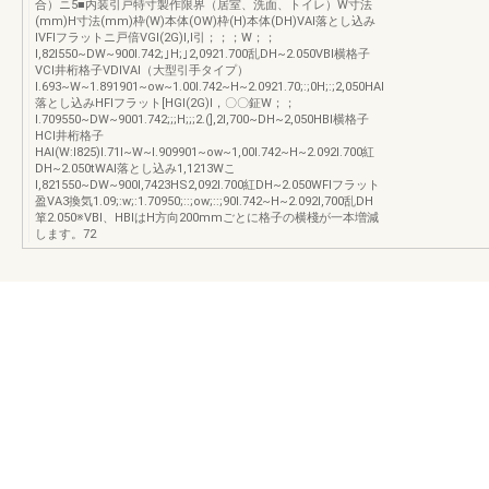
合）ニ5■内装引戸特寸製作限界（居室、洗面、トイレ）W寸法
(mm)H寸法(mm)枠(W)本体(OW)枠(H)本体(DH)VAl落とし込み
IVFlフラットニ戸倍VGl(2G)l,l引；；；W；；
l,82l550~DW~900l.742;｣H;｣2,0921.700乱DH~2.050VBl横格子
VCl井桁格子VDlVAl（大型引手タイプ）
l.693~W~1.891901~ow~1.00l.742~H~2.0921.70;:;0H;:;2,050HAl
落とし込みHFlフラット[HGl(2G)l，〇〇鉦W；；
l.709550~DW~9001.742;;;H;;;2.(],2l,700~DH~2,050HBl横格子
HCl井桁格子
HAl(W:l825)l.71l~W~l.909901~ow~1,00l.742~H~2.092l.700紅
DH~2.050tWAl落とし込み1,1213Wこ
l,821550~DW~900l,7423HS2,092l.700紅DH~2.050WFlフラット
盈VA3換気1.09;:w;:1.70950;::;ow;::;90l.742~H~2.092l,700乱DH
箪2.050※VBl、HBlはH方向200mmごとに格子の横棧が一本増減
します。72