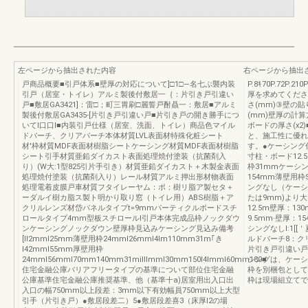
左ページから抽出された内容
右ページから抽出
戸商品概要■引戸体系■壁厚の対応について]□1□―名七ぷ襲内装
P.8ｷ70P.72
引戸（居室・トイレ）アルミ製後付敷居一｛：片引き戸引違い
厚を求めてくださ
戸■敷居GA3421]：雷□；町三胃刷□麗誓戸酎贔一：敷居■アルミ
さ(mm)③壁の
製後付敷居GA3435-[片引き戸引違い戸■片引き戸の開き勝手につ
(mm)壁厚の計
いてI口口I■内装引戸仕様（居室、洗面、トイレ）商品色マイル
ボードの厚さ(x
ドバーチ、クリアバーチ本体材質LVL表面材特殊化粧シート
と、施工性に優れ
材'枠材質MDF表面材樹脂シートケーシング材質MDF表面材樹脂
す。●ケーシング
シート引手材質亜鉛ダイカスト表面処理焼付塗装（抗菌剤入
寸柱・ボード12.5
り）(W大:1型825引片手引き）材質亜鉛ダイカスト＋木製金表面
枠31mmケーシン
処理焼付塗装（抗菌剤入り）レール材質アルミ押出形材物表面
154mm薄壁用枠S"
処理電着皮膜戸車材質フタイレーヤム：ポ：樹リ脂ア製セタ＋
ングなし（ケーシ
ーダルイ樹カ脂ス製ト明かり取り窓（トイレ用）ABS樹脂＋ア
たは9mm)より
クリルレンズ材岱パネルタイプt=9mmパーティクルボードスチ
12.5m壁厚：13
ロールタイプ4mm型板スチロールI引戸本体完成品枠ノックダウ
9.5mm·壁厚：1
ンケーシングノックダウン壁厚枠見込みケーシング見込み備考
シングなしl:1[[＇
[ll2mml25mm薄壁用枠24mml26mml4lm110mm31m｢き
ルドバーチ8：ク
l42mml55mm厚壁用枠
片引き戸引違い戸
24mml56mml70mm140mm31milllmml30mm150l4lmml60mm180■
シングは、ケーシ
住宅金融公庫バリアフリータイプの基準について部位住宅金融
枠を別梱包として
公庫基準住宅金融公庫推奨基準、他（基準十a)居室用出入口出
枠は現場組立てです
入口の幅750mm以上段差：3mm以下有効幅員750mm以上大型
引手（片引き戸）●敷居段差二）5●敷居段差喜3（床厚l2の場