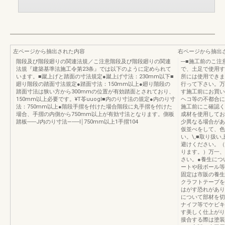
左ページから抽出された内容
右ページから抽出
階段及び階段廻りの関連法規／こ注意階段及び階段廻りの関連
---■施工前の
法規『建築基準法施工令第23条』では以下のように定められて
で、土足で使用す
います。■蹴上げと踏面の寸法規定●蹴上げ寸法：230mm以下■
所には使用できま
廻り階段の踏面寸法規定●踏面寸法：150mm以上●廻り階段の
行って下さい。万
踏面寸法は狭い方から300mmの位置が有効踏面とされており、
す施工前にお買い
150mm以上必要です。¥T苓uuogl■内のり寸法の規定●内のり寸
ヘコ等の不都合に
法：750mm以上●階段手摺を付けた場合階段に丸手摺を付けた
施工前にこ確認く
場合、手摺の内側から750mm以上が有効寸法となります。側板
成材を使用してお
踏板------J内のり寸法—-----l￨750mm以上1手摺104
少異なる場合があ
仮並べをして、色
い。\,■取り扱
避けください。（
ります。）万一、
さい。●養生につ
ートや段ボール等
固定は市販の養生
クラフトテープを
はがす恐れがあり
について部材を切
ナイフ等でケビキ
す美しく仕上がり
接合する際は塗装