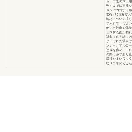
ら、市販の木工用
乾くまでは不要な
ネジで固定する場
50%~70％程
地材について廻り
す入れてください
乾いた雑巾や化学
と木材表面が割れ
雑巾は化学雑巾の
がこぼれた場合は
ンナー、アルコー
塗膜を傷め、白化
の際は必す滑り止
滑りやすいワック
なりますのでこ注