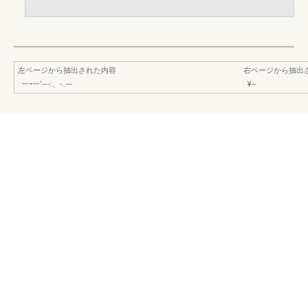
左ページから抽出された内容
右ページから抽出
一•一‘--·-:、-..---
¥~