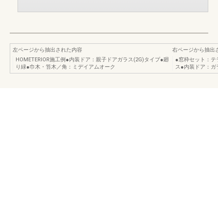
左ページから抽出された内容
右ページから抽出
HOMETERIOR施工例●内装ドア：親子ドアガラス(2G)タイプ●廻
●窓枠セット：テ
り緑●巾木・笞木／角：ミデイアムオーク
ス●内装ドア：ガ