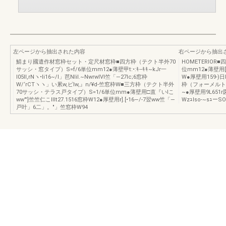
左ページから抽出された内容
右ページから抽出
鯖まり國遣作材窓枠セット・定尺材窓枠■四方枠（テクト半外70
HOMETERIOR
サッシ・窓タイプ）S=f/6単位mm12●薄壁甲t:•:ｷ--ｷｷ~kJr一
位mm12●薄壁用[
l05II,rNヽ•Ii16~/l」芭NliI.~NwrwIVI竺「―27Ic;6窓枠
W●厚壁用159-)
W/‘rCTヽヽ」い累w,ピIw,』n/¥d-竺窓枠W■三方枠（テクト半外
枠（フォーメルト7
70サッシ・テラス戸タイプ）S=1/6単位mm●薄壁用□直『いlこ
~●厚壁用9L651
ww"']竺竺仁こIIIt27.1516窓枠W12●厚壁用r].[•16—/-7翌ww竺「―
Wzｭlso-~sｭーSOl--
戸叶」6二」。"」竺窓枠W94