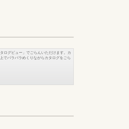
タログビュー」でごらんいただけます。カ
b上でパラパラめくりながらカタログをごら