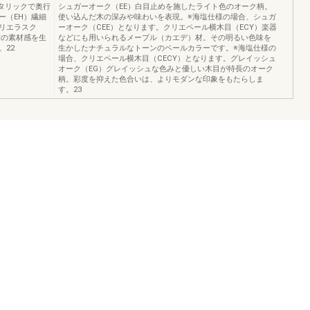
タリックで奥行
シュガーオーク（EE）白目止めを施したライト色のオーク柄。
ー（EH）繊細
使い込んだ木の深みや味わいを表現。※海塩仕様の場合、シュガ
リエラスク
ーオーク（CEE）となります。クリエペール横木目（ECY）楽器
材の素材感を生
などにも用いられるメープル（カエデ）材。その明るい色味を
22
生かしたナチュラルなトーンのペールカラーです。※海塩仕様の
場合、クリエペール横木目（CECY）となります。グレイッシュ
オーク（EG）グレイッシュな色みと優しい木目が特長のオーク
柄。彩度を抑えた色合いは、よりモダンな印象をもたらしま
す。23