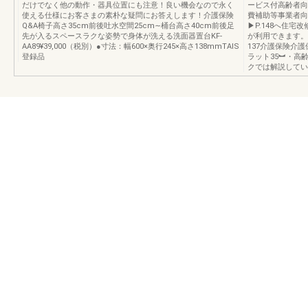
だけでなく他の動作・器具位置にも注意！良い機会なので永く
ービス付高齢者向
使える仕様にお客さまの素朴な疑問にお答えします！介護保険
費補助等事業者向
Q&A椅子高さ35cm前後吐水空間25cm∼桶台高さ40cm前後足
▶P.148へ住
先が入るスペースラクな姿勢で身体が洗える洗面器置台KF-
が利用できます。
AA89¥39,000（税別）●寸法：幅600×奥行245×高さ138mmTAIS
137介護保険介
登録品
ラット35︼・高
クでは解説してい