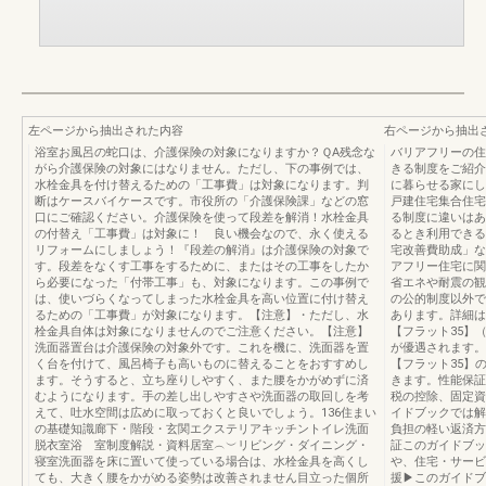
左ページから抽出された内容
右ページから抽出
浴室お風呂の蛇口は、介護保険の対象になりますか？ＱA残念な
バリアフリーの住
がら介護保険の対象にはなりません。ただし、下の事例では、
きる制度をご紹介
水栓金具を付け替えるための「工事費」は対象になります。判
に暮らせる家にし
断はケースバイケースです。市役所の「介護保険課」などの窓
戸建住宅集合住宅
口にご確認ください。介護保険を使って段差を解消！水栓金具
る制度に違いはあ
の付替え「工事費」は対象に！ 良い機会なので、永く使える
るとき利用できる
リフォームにしましょう！『段差の解消』は介護保険の対象で
宅改善費助成」な
す。段差をなくす工事をするために、またはその工事をしたか
アフリー住宅に関
ら必要になった「付帯工事」も、対象になります。この事例で
省エネや耐震の観
は、使いづらくなってしまった水栓金具を高い位置に付け替え
の公的制度以外で
るための「工事費」が対象になります。【注意】・ただし、水
あります。詳細は
栓金具自体は対象になりませんのでご注意ください。【注意】
【フラット35】
洗面器置台は介護保険の対象外です。これを機に、洗面器を置
が優遇されます。
く台を付けて、風呂椅子も高いものに替えることをおすすめし
【フラット35】
ます。そうすると、立ち座りしやすく、また腰をかがめずに済
きます。性能保証
むようになります。手の差し出しやすさや洗面器の取回しを考
税の控除、固定資
えて、吐水空間は広めに取っておくと良いでしょう。136住まい
イドブックでは解
の基礎知識廊下・階段・玄関エクステリアキッチントイレ洗面
負担の軽い返済方
脱衣室浴 室制度解説・資料居室︵︶リビング・ダイニング・
証このガイドブッ
寝室洗面器を床に置いて使っている場合は、水栓金具を高くし
や、住宅・サービ
ても、大きく腰をかがめる姿勢は改善されません目立った個所
援▶このガイドブ