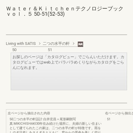
Ｗａｔｅｒ＆Ｋｉｔｃｈｅｎテクノロジーブック
ｖｏｌ．５ 50-51(52-53)
Living with SATIS
二つの水平の軒
50
51
お探しのページは「カタログビュー」でごらんいただけます。カ
タログビューではweb上でパラパラめくりながらカタログをごら
んになれます。
左ページから抽出された内容
右ページから抽出
50二つの水平の軒設計:白井宏昌＋尾形嗣朗写
51
真:MIKICHISHAKI30年住み続けた場所に、夫婦の新しい住まい
として建てられたこの家は、二つの水平の軒が特徴です。雨を
しのぎ日差しをさえぎるとともに、窓からの景色を美しく切り