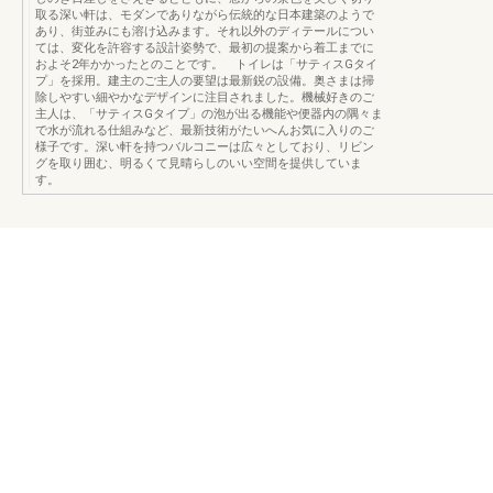
取る深い軒は、モダンでありながら伝統的な日本建築のようで
あり、街並みにも溶け込みます。それ以外のディテールについ
ては、変化を許容する設計姿勢で、最初の提案から着工までに
およそ2年かかったとのことです。 トイレは「サティスGタイ
プ」を採用。建主のご主人の要望は最新鋭の設備。奥さまは掃
除しやすい細やかなデザインに注目されました。機械好きのご
主人は、「サティスGタイプ」の泡が出る機能や便器内の隅々ま
で水が流れる仕組みなど、最新技術がたいへんお気に入りのご
様子です。深い軒を持つバルコニーは広々としており、リビン
グを取り囲む、明るくて見晴らしのいい空間を提供していま
す。