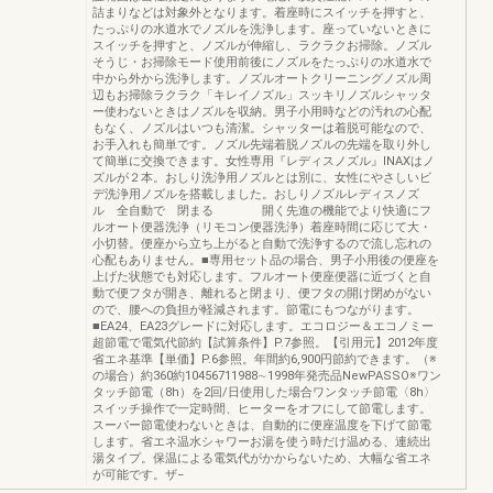
詰まりなどは対象外となります。着座時にスイッチを押すと、
たっぷりの水道水でノズルを洗浄します。座っていないときに
スイッチを押すと、ノズルが伸縮し、ラクラクお掃除。ノズル
そうじ・お掃除モード使用前後にノズルをたっぷりの水道水で
中から外から洗浄します。ノズルオートクリーニングノズル周
辺もお掃除ラクラク「キレイノズル」スッキリノズルシャッタ
ー使わないときはノズルを収納。男子小用時などの汚れの心配
もなく、ノズルはいつも清潔。シャッターは着脱可能なので、
お手入れも簡単です。ノズル先端着脱ノズルの先端を取り外し
て簡単に交換できます。女性専用『レディスノズル』INAXはノ
ズルが２本。おしり洗浄用ノズルとは別に、女性にやさしいビ
デ洗浄用ノズルを搭載しました。おしりノズルレディスノズ
ル 全自動で 閉まる 開く先進の機能でより快適にフ
ルオート便器洗浄（リモコン便器洗浄）着座時間に応じて大・
小切替。便座から立ち上がると自動で洗浄するので流し忘れの
心配もありません。■専用セット品の場合、男子小用後の便座を
上げた状態でも対応します。フルオート便座便器に近づくと自
動で便フタが開き、離れると閉まり、便フタの開け閉めがない
ので、腰への負担が軽減されます。節電にもつながります。
■EA24、EA23グレードに対応します。エコロジー＆エコノミー
超節電で電気代節約【試算条件】P.7参照。【引用元】2012年度
省エネ基準【単価】P.6参照。年間約6,900円節約できます。（※
の場合）約360約10456711988∼1998年発売品NewPASSO※ワン
タッチ節電（8h）を2回/日使用した場合ワンタッチ節電〈8h〉
スイッチ操作で一定時間、ヒーターをオフにして節電します。
スーパー節電使わないときは、自動的に便座温度を下げて節電
します。省エネ温水シャワーお湯を使う時だけ温める、連続出
湯タイプ。保温による電気代がかからないため、大幅な省エネ
が可能です。ザ−