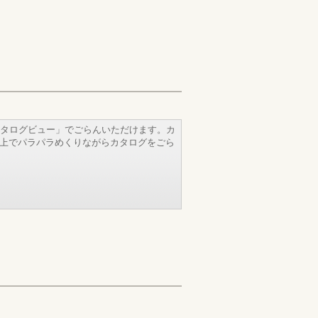
タログビュー」でごらんいただけます。カ
b上でパラパラめくりながらカタログをごら