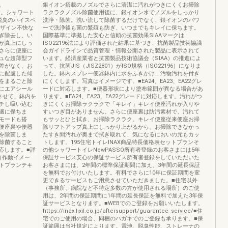
、
銀イオン搭載のノズルでさらに清潔に汚れがつきにくくお掃除
です。シャワート
ラクラクノズル除菌使用後に、銀イオン水でノズルをしっかり
脱臭のハイスペ
洗浄・除菌。洗い流して除菌するだけでなく、銀イオンのパワ
デザイン不快な
ーで洗浄後も菌の繁殖も防ぎ、いつまでもキレイに保ちます。
ぎ除去し、い
国際基準に準拠した安心と信頼の抗菌効果SIAAマークは
が真上にしっ
ISO22196法により評価された結果に基づき、抗菌製品技術協議
さらに便座に
会ガイドラインで品質管理・情報公開された製品に表示されて
ュな超薄型フ
います。経済産業省と抗菌製品技術協議会（SIAA）の推進によ
差がなく、お
って、抗菌JIS（JISZ2801）がISO規格（ISO22196）になりま
に配慮した傾
した。鉢内スプレー便器鉢内に水をふきかけ、汚物汚れを付き
をまるごと除
にくくします。写真はイメージです。■EA24、EA23、EA22グレ
にエアシール
ードに対応します。■便器形状により塗布範囲が異なる場合があ
させて、鉢内を
ります。■EA24、EA23、EA22グレードに対応します。汚れがつ
チし吸い込む
きにくくお掃除ラクラクで「キレイ」キレイ便座汚れが入りや
適に保ちま
すいつぎ目がありません。さらに便座裏は防汚素材で、汚れて
モードも搭
もサッとひと拭き、お掃除ラクラク。キレイ便座従来便座お掃
便座裏や便器
除リフトアップ真上にしっかり上がるから、お掃除できなかっ
を除菌しま
たすき間汚れが奥まで拭き取れて、気になるにおいの元もカッ
除菌すること
トします。195住宅トイレINAX商品特長価格表セットプランそ
応します。■詳
の他シャワートイレNewPASSO所有者登録のお客さまには5年
（作動イメー
保証サービス安心の保証サービス所有者登録をしていただいた
トプランテキ
お客さまには、2年間の標準保証期間に加え、3年間の延長保証
を無料でお付けいたします。有料でさらに10年に保証期間を変
更できるサービスもご用意させていただきました。■住宅以外
（事務所、病院など不特定多数の方が使用される場所）のご使
用は、2年間の保証期間に1年間の延長保証を無料で加えた3年保
証サービスとなります。■WEBでのご登録をお願いいたします。
https://inax.lixil.co.jp/aftersupport/guarantee_service/■住
宅でのご使用の場合、同梱のハガキでのご登録も承ります。■保
証範囲は当社規定によります。電池、脱臭性能、ストレーナの