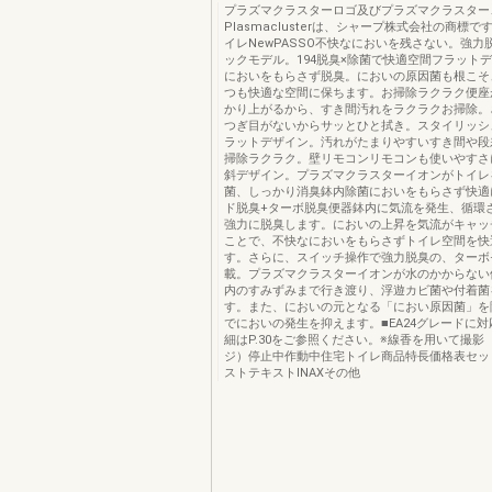
プラズマクラスターロゴ及びプラズマクラスター
Plasmaclusterは、シャープ株式会社の商標
イレNewPASSO不快なにおいを残さない。強力
ックモデル。194脱臭×除菌で快適空間フラット
においをもらさず脱臭。においの原因菌も根こそ
つも快適な空間に保ちます。お掃除ラクラク便座
かり上がるから、すき間汚れをラクラクお掃除。
つぎ目がないからサッとひと拭き。スタイリッシ
ラットデザイン。汚れがたまりやすいすき間や段
掃除ラクラク。壁リモコンリモコンも使いやすさ
斜デザイン。プラズマクラスターイオンがトイレ
菌、しっかり消臭鉢内除菌においをもらさず快適
ド脱臭+ターボ脱臭便器鉢内に気流を発生、循環
強力に脱臭します。においの上昇を気流がキャッ
ことで、不快なにおいをもらさずトイレ空間を快
す。さらに、スイッチ操作で強力脱臭の、ターボ
載。プラズマクラスターイオンが水のかからない
内のすみずみまで行き渡り、浮遊カビ菌や付着菌
す。また、においの元となる「におい原因菌」を
でにおいの発生を抑えます。■EA24グレードに対
細はP.30をご参照ください。※線香を用いて撮影
ジ）停止中作動中住宅トイレ商品特長価格表セッ
ストテキストINAXその他