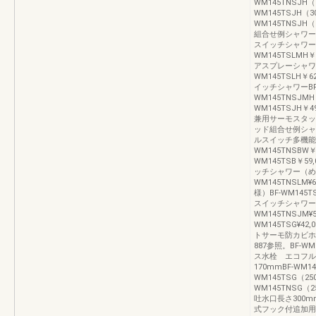
WM145TNSJH（2
WM145TSJH（3
WM145TNSJH
組合せ例シャワー
スイッチシャワー
WM145TSLMH￥
アスプレーシャワ
WM145TSLH￥6
イッチシャワーBF-W
WM145TNSJM
WM145TSJH￥4
兼用サーモスタッ
ッド組合せ例シャ
ルスイッチ多機能シャ
WM145TNSBW
WM145TSB￥59
ッチシャワー（めっき
WM145TNSL
様）BF-WM145TS
スイッチシャワーBF-
WM145TNSJM
WM145TSG¥42
トサーモ防カビホ
887参照。BF-W
ス水栓 エコフル
170mmBF-WM145
WM145TSG（25
WM145TNSG（25
吐水口長さ300mm
式フック付追加用