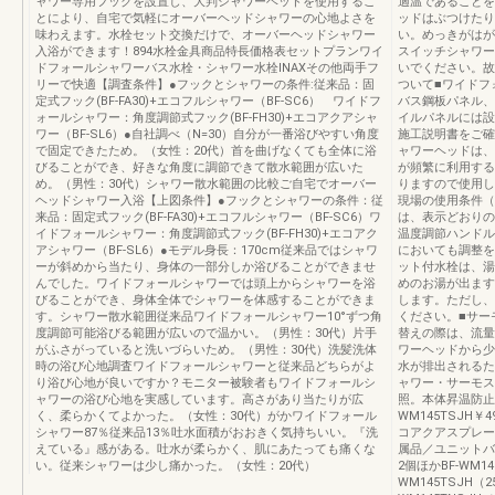
ャワー専用フックを設置し、大判シャワーヘッドを使用するこ
適温であることを
とにより、自宅で気軽にオーバーヘッドシャワーの心地よさを
ッドはぶつけたり
味わえます。水栓セット交換だけで、オーバーヘッドシャワー
い。めっきがはが
入浴ができます！894水栓金具商品特長価格表セットプランワイ
スイッチシャワー
ドフォールシャワーバス水栓・シャワー水栓INAXその他両手フ
いでください。故
リーで快適【調査条件】●フックとシャワーの条件:従来品：固
ついて■ワイドフ
定式フック(BF-FA30)+エコフルシャワー（BF-SC6） ワイドフ
バス鋼板パネル、
ォールシャワー：角度調節式フック(BF-FH30)+エコアクアシャ
イルパネルには設
ワー（BF-SL6）●自社調べ（N=30）自分が一番浴びやすい角度
施工説明書をご確
で固定できたため。（女性：20代）首を曲げなくても全体に浴
ャワーヘッドは、
びることができ、好きな角度に調節できて散水範囲が広いた
が頻繁に利用する
め。（男性：30代）シャワー散水範囲の比較ご自宅でオーバー
りますので使用し
ヘッドシャワー入浴【上図条件】●フックとシャワーの条件：従
現場の使用条件（
来品：固定式フック(BF-FA30)+エコフルシャワー（BF-SC6）ワ
は、表示どおりの
イドフォールシャワー：角度調節式フック(BF-FH30)+エコアク
温度調節ハンドル
アシャワー（BF-SL6）●モデル身長：170cm従来品ではシャワ
においても調整を
ーが斜めから当たり、身体の一部分しか浴びることができませ
ット付水栓は、湯
んでした。ワイドフォールシャワーでは頭上からシャワーを浴
めのお湯が出ます
びることができ、身体全体でシャワーを体感することができま
します。ただし、
す。シャワー散水範囲従来品ワイドフォールシャワー10°ずつ角
ください。■サー
度調節可能浴びる範囲が広いので温かい。（男性：30代）片手
替えの際は、流量
がふさがっていると洗いづらいため。（男性：30代）洗髪洗体
ワーヘッドから少
時の浴び心地調査ワイドフォールシャワーと従来品どちらがよ
水が排出されるた
り浴び心地が良いですか？モニター被験者もワイドフォールシ
ャワー・サーモス
ャワーの浴び心地を実感しています。高さがあり当たりが広
照。本体昇温防止
く、柔らかくてよかった。（女性：30代）がかワイドフォール
WM145TSJH
シャワー87％従来品13％吐水面積がおおきく気持ちいい。『洗
コアクアスプレー
えている』感がある。吐水が柔らかく、肌にあたっても痛くな
属品／ユニットバ
い。従来シャワーは少し痛かった。（女性：20代）
2個ほかBF-WM145
WM145TSJH（2