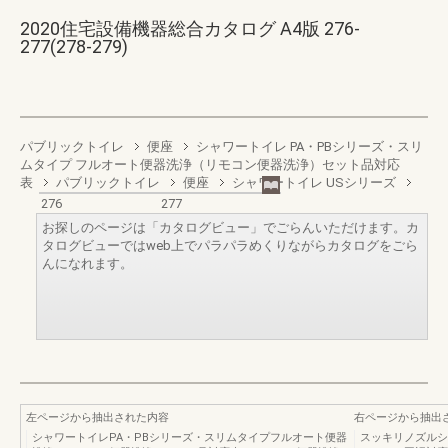
2020住宅設備機器総合カタログ A4版 276-
277(278-279)
パブリックトイレ
便座
シャワートイレ PA・PBシリーズ・スリ
ムタイプ フルオート便器洗浄（リモコン便器洗浄）セット品対応
表
パブリックトイレ
便座
シャワートイレ USシリーズ
276
277
お探しのページは「カタログビュー」でごらんいただけます。カ
タログビューではweb上でパラパラめくりながらカタログをごら
んになれます。
左ページから抽出された内容
右ページから抽出
シャワートイレPA・PBシリーズ・スリムタイプフルオート便器
スッキリノズルシ