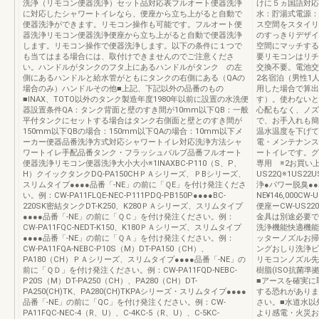
洗浄（リモコン便器洗浄）セット品対応表フルオート便器洗浄
けに５ヵ国語対応
に対応したシャワートイレなら、便座から立ち上がると自動で
水：貯湯式電源：
便器洗浄ができます。リモコン操作も可能です。フルオート便
ス空間をスタイリ
器洗浄リモコン便器洗浄便座から立ち上がると自動で便器洗浄
のすっきりデザイ
します。リモコン操作で便器洗浄します。以下の条件に１つで
空間にマッチする
も当てはまる場合には、取付けできませんのでご注意くださ
要リモコンはリチ
い。ハンドルがタンクのフタ上にあるハンドルがタンク の左
交換不要。電池交
側にあるハンドルと給水管がともにタンクの右側にある（QAの
2名宿泊（男性1
場合のみ）ハンドルその他■上記、下記以外の品番のもの
用した場合で算出
■INAX、TOTO以外のタンク製造年度1980年以前に設置の水洗便
す）。使わないと
器設置条件QA：タンク背面と壁のすき間が10mm以下QB：一般
心配もなく、ノズ
平付タンクにセットする場合はタンク右側面と壁とのすき間が
で、お手入れも簡
150mm以下QBの場合：150mm以下QAの場合：10mm以下メ
温水温度を下げて
ーカー便器品番洗浄方式対応シャワートイレ対応洗浄方法シャ
電・メンテナンス
ワートイレ手配品番タンク・フラッシュバルブ品番フルオート
ートイレです。グ
便器洗浄リモコン便器洗浄大小大小※1INAXBC-P110（S、P、
専用 ※2お買い
H）クイックタンクDQ-PA150CHＰＡシリーズ、ＰBシリーズ、
US22Q※1US2
スリムタイプ●●●●品番「-NE」の前に「ＱE」を付け発注くださ
浄●パワー脱臭●●
い。例：CW-PA11FLQE-NEC-P111PDQ-PB150P●●●●BC-
NE¥146,000CW-U
220SK密結タンクDT-K250、K280ＰＡシリーズ、スリムタイプ
便座ーCW-US220-
●●●●品番「-NE」の前に「ＱＣ」を付け発注ください。例：
金具は別途必要で
CW-PA11FQC-NEDT-K150、K180ＰＡシリーズ、スリムタイプ
洗浄機能快適機能
●●●●品番「-NE」の前に「ＱＡ」を付け発注ください。例：
ッターノズルお掃
CW-PA11FQA-NEBC-P10S（M）DT-PA150（CH）、
ングおしり洗浄ビ
PA180（CH）ＰＡシリーズ、スリムタイプ●●●●品番「-NE」の
リモコンノズル先
前に「ＱＤ」を付け発注ください。例：CW-PA11FQD-NEBC-
樹脂(ISO抗菌
P20S（M）DT-PA250（CH）、PA280（CH）DT-
■アースを確実に
PA250(CH)TK、PA280(CH)TKPAシリーズ・スリムタイプ●●●●
する恐れがありま
品番「-NE」の前に「QC」を付け発注ください。例：CW-
さい。■水道水以
PA11FQC-NEC-4（R、U）、C-4KC-5（R、U）、C-5KC-
より感電・火災お