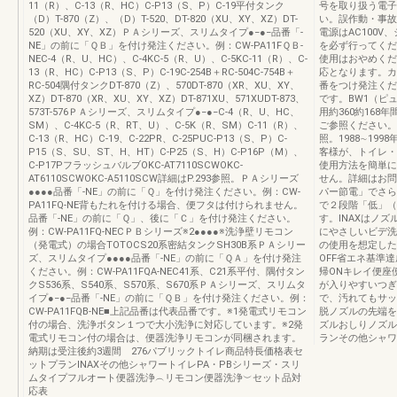
11（R）、C-13（R、HC）C-P13（S、P）C-19平付タンク
号を取り扱う電子
（D）T-870（Z）、（D）T-520、DT-820（XU、XY、XZ）DT-
い。誤作動・事故
520（XU、XY、XZ）ＰＡシリーズ、スリムタイプ●−●−品番「-
電源はAC100
NE」の前に「ＱＢ」を付け発注ください。例：CW-PA11FＱＢ-
を必ず行ってくだ
NEC-4（R、U、HC）、C-4KC-5（R、U）、C-5KC-11（R）、C-
使用はおやめくだ
13（R、HC）C-P13（S、P）C-19C-254B＋RC-504C-754B＋
応となります。カ
RC-504隅付タンクDT-870（Z）、570DT-870（XR、XU、XY、
番をつけ発注くだ
XZ）DT-870（XR、XU、XY、XZ）DT-871XU、571XUDT-873、
です。BW1（ピュ
573T-576ＰＡシリーズ、スリムタイプ●−●−C-4（R、U、HC、
用約360約168
SM）、C-4KC-5（R、RT、U）、C-5K（R、SM）C-11（R）、
ご参照ください。
C-13（R、HC）C-19、C-22PR、C-25PUC-P13（S、P）C-
照。1988∼19
P15（S、SU、ST、H、HT）C-P25（S、H）C-P16P（M）、
客様が、トイレ・
C-P17PフラッシュバルブOKC-AT7110SCWOKC-
使用方法を簡単に
AT6110SCWOKC-A5110SCW詳細はP.293参照。ＰＡシリーズ
せん。詳細はお問
●●●●品番「-NE」の前に「Ｑ」を付け発注ください。例：CW-
パー節電」でさら
PA11FQ-NE背もたれを付ける場合、便フタは付けられません。
で２段階「低」（
品番「-NE」の前に「Ｑ」、後に「Ｃ」を付け発注ください。
す。INAXはノ
例：CW-PA11FQ-NECＰＢシリーズ※2●●●●※洗浄壁リモコン
にやさしいビデ洗
（発電式）の場合TOTOCS20系密結タンクSH30B系ＰＡシリー
の使用を想定した
ズ、スリムタイプ●●●●品番「-NE」の前に「ＱＡ」を付け発注
OFF省エネ基準
ください。例：CW-PA11FQA-NEC41系、C21系平付、隅付タン
帰ONキレイ便座
クS536系、S540系、S570系、S670系ＰＡシリーズ、スリムタ
が入りやすいつぎ
イプ●−●−品番「-NE」の前に「ＱＢ」を付け発注ください。例：
で、汚れてもサッ
CW-PA11FQB-NE■上記品番は代表品番です。※1発電式リモコン
脱ノズルの先端を
付の場合、洗浄ボタン１つで大小洗浄に対応しています。※2発
ズルおしりノズル
電式リモコン付の場合は、便器洗浄リモコンが同梱されます。
ランその他シャワ
納期は受注後約3週間 276パブリックトイレ商品特長価格表セ
ットプランINAXその他シャワートイレPA・PBシリーズ・スリ
ムタイプフルオート便器洗浄︵リモコン便器洗浄︶セット品対
応表