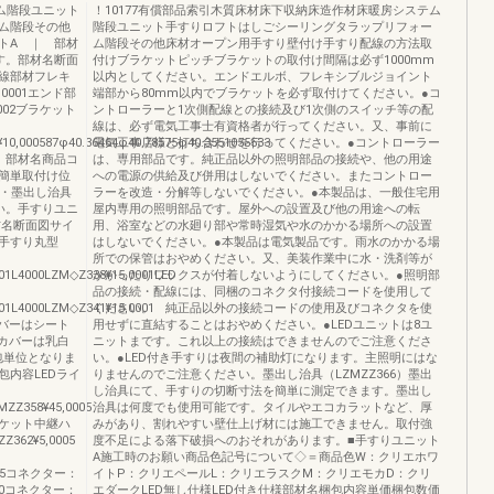
テム階段ユニット
！10177有償部品索引木質床材床下収納床造作材床暖房システム
ム階段その他
階段ユニット手すりロフトはしごシーリングタラップリフォー
トA ｜ 部材
ム階段その他床材オープン用手すり壁付け手すり配線の方法取
す。部材名断面
付けブラケットピッチブラケットの取付け間隔は必ず1000mm
線部材フレキ
以内としてください。エンドエルボ、フレキシブルジョイント
0001エンド部
端部から80mm以内でブラケットを必ず取付けてください。●コ
002ブラケット
ントローラーと1次側配線との接続及び1次側のスイッチ等の配
線は、必ず電気工事士有資格者が行ってください。又、事前に
10,000587φ40.36464φ40.78575φ40.3551055533
電気工事店様と打ち合わせを行ってください。●コントローラー
。部材名商品コ
は、専用部品です。純正品以外の照明部品の接続や、他の用途
簡単取付け位
への電源の供給及び併用はしないでください。またコントロー
金具・墨出し治具
ラーを改造・分解等しないでください。●本製品は、一般住宅用
い。手すりユニ
屋内専用の照明部品です。屋外への設置及び他の用途への転
材名断面図サイ
用、浴室などの水廻り部や常時湿気や水のかかる場所への設置
手すり丸型
はしないでください。●本製品は電気製品です。雨水のかかる場
所での保管はおやめください。又、美装作業中に水・洗剤等が
01L4000LZM◇Z338¥15,0001LED
かかったりワックスが付着しないようにしてください。●照明部
品の接続・配線には、同梱のコネクタ付接続コードを使用して
01L4000LZM◇Z341¥15,0001
ください。 純正品以外の接続コードの使用及びコネクタを使
バーはシート
用せずに直結することはおやめください。●LEDユニットは8ユ
カバーは乳白
ニットまです。これ以上の接続はできませんのでご注意くださ
包単位となりま
い。●LED付き手すりは夜間の補助灯になります。主照明にはな
内容LEDライ
りませんのでご注意ください。墨出し治具（LZMZZ366）墨出
し治具にて、手すりの切断寸法を簡単に測定できます。墨出し
MZZ358¥45,0005
治具は何度でも使用可能です。タイルやエコカラットなど、厚
ブラケット中継ハ
みがあり、割れやすい壁仕上げ材には施工できません。取付強
Z362¥5,0005
度不足による落下破損へのおそれがあります。■手すりユニット
A施工時のお願い商品色記号について◇＝商品色W：クリエホワ
048.5コネクター：
イトP：クリエペールL：クリエラスクM：クリエモカD：クリ
00コネクター：
エダークLED無し仕様LED付き仕様部材名梱包内容単価梱包数価