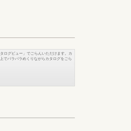
タログビュー」でごらんいただけます。カ
b上でパラパラめくりながらカタログをごら