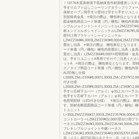
！10176木質床材床下収納床造作材床暖房シス
手すりロフトはしごシーリングタラップリフォー
床材オープン用手すり壁付け手すり手すりユニッ
別規格表金具 ※発注の際は、梱包単位となりま
図金物色商品コード単価（円／梱包）梱包内容曲
シブルジョイントシャインニッケルLZMZZ371¥4,
材エンドエルボシャインニッケルLZMZZ367¥5,0
壁付け用ブラケットシャインニッケル
LZMZZ368¥6,0003LZMZZ369¥8,0004LZMZZ370¥
墨出し治具 ※発注の際は、梱包単位となります
ード単価（円／梱包）梱包内容墨出し治具（金具
置出し治具）LZMZZ366¥8,0001※照明部材・
は、手すりユニットA専用ですのでご注意くださ
ットA ※発注の際は、梱包単位となります。部
ズ／タイプ商品コード単価（円／梱包）梱包内容
ALED無し仕様
L2000LZM◇Z336¥8,0001L3000LZM◇Z337¥12,00
付き仕様
L2000LZM◇Z339¥8,0001L3000LZM◇Z340¥12,00
手すり芯材下カバー（アルミ）φ35上カバー下カ
色手すり芯材下カバー（アルミ）φ35上カバー下
色照明部材（LED付き仕様） ※発注の際は、梱
す。部材名断面図商品コード単価（円／梱包）梱包
トユニット
L=350LZMZZ356¥27,0003LZMZZ357¥36,0004LZ
コントローラーLZMZZ359¥22,0001壁付け用
ーネスLZMZZ360¥3,0003LZMZZ361¥4,0004LZMZ
フレキシブルジョイント中継ハーネス
LZMZZ363¥2,0002LZMZZ364¥3,0003537012
赤（メス）40774120コネクター：白（オス）L4