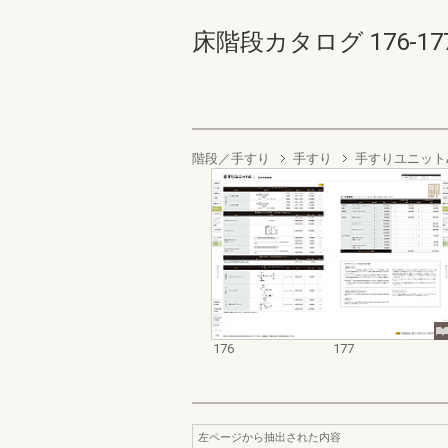
床階段カタログ 176-177(
階段／手すり
手すり
手すりユニット
176
177
左ページから抽出された内容