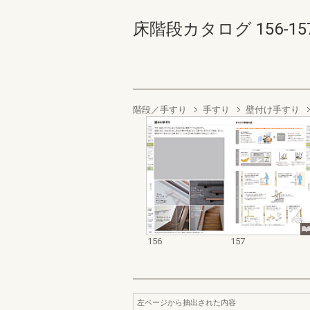
床階段カタログ 156-157(
階段／手すり
手すり
壁付け手すり
156
157
左ページから抽出された内容