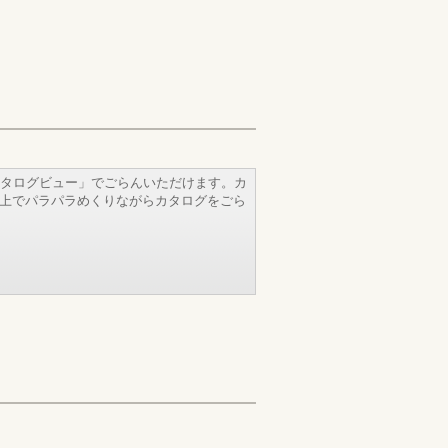
タログビュー」でごらんいただけます。カ
b上でパラパラめくりながらカタログをごら