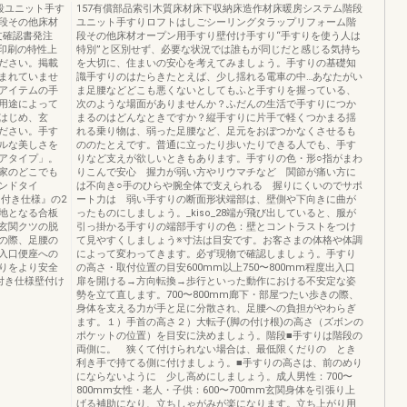
段ユニット手す
157有償部品索引木質床材床下収納床造作材床暖房システム階段
段その他床材
ユニット手すりロフトはしごシーリングタラップリフォーム階
文確認書発注
段その他床材オープン用手すり壁付け手すり“手すりを使う人は
、印刷の特性上
特別”と区別せず、必要な状況では誰もが同じだと感じる気持ち
ださい。掲載
を大切に、住まいの安心を考えてみましょう。手すりの基礎知
まれていませ
識手すりのはたらきたとえば、少し揺れる電車の中…あなたがい
アイテムの手
ま足腰などどこも悪くないとしてもふと手すりを握っている、
用途によって
次のような場面がありませんか？ふだんの生活で手すりにつか
はじめ、玄
まるのはどんなときですか？縦手すりに片手で軽くつかまる揺
ださい。手す
れる乗り物は、弱った足腰など、足元をおぼつかなくさせるも
ルな美しさを
ののたとえです。普通に立ったり歩いたりできる人でも、手す
アタイプ」。
りなど支えが欲しいときもあります。手すりの色・形○指がまわ
家のどこでも
りこんで安心 握力が弱い方やリウマチなど 関節が痛い方に
ンドタイ
は不向き○手のひらや腕全体で支えられる 握りにくいのでサポ
D付き仕様』の2
ート力は 弱い手すりの断面形状端部は、壁側や下向きに曲が
地となる合板
ったものにしましょう。_kiso_28端が飛び出していると、服が
玄関クツの脱
引っ掛かる手すりの端部手すりの色：壁とコントラストをつけ
の際、足腰の
て見やすくしましょう※寸法は目安です。お客さまの体格や体調
入口便座への
によって変わってきます。必ず現物で確認しましょう。手すり
りをより安全
の高さ・取付位置の目安600mm以上750〜800mm程度出入口
付き仕様壁付け
扉を開ける→方向転換→歩行といった動作における不安定な姿
勢を立て直します。700〜800mm廊下・部屋つたい歩きの際、
身体を支える力が手と足に分散され、足腰への負担がやわらぎ
ます。１）手首の高さ２）大転子(脚の付け根)の高さ（ズボンの
ポケットの位置）を目安に決めましょう。階段■手すりは階段の
両側に。 狭くて付けられない場合は、最低限くだりの とき
利き手で持てる側に付けましょう。■手すりの高さは、前のめり
にならないように 少し高めにしましょう。成人男性：700〜
800mm女性・老人・子供：600〜700mm玄関身体を引張り上
げる補助になり、立ちしゃがみが楽になります。立ち上がり用