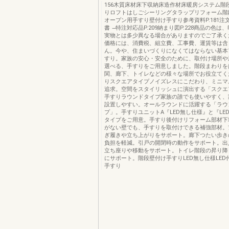
156木質床材床下収納床造作材床暖房システム階
りロフトはしごシーリングタラップリフォーム階
オープン用手すり壁付け手すり参考資料P.181注
書 ̶特注対応品P.209納まり図P.228商品の色は
実物とは多少異なる場合がありますのでご了承く
価格には、消費税、組立費、工事費、運賃等は含
ん。今や、住まいづくりになくてはならない基本
すり。家族の安心・安全のために、取付け場所や
選べる、手すりをご用意しました。階段まわりを
関、廊下、トイレなどの様々な場所でお役立てく
りスクエアタイプノイズレスにこだわり、ミニマ
追求。空間をスタイリッシュに演出する「スクエ
手すりラウンドタイプ家族の誰でも使いやすく、
設置しやすい。オールラウンドに活躍する「ラウ
プ」。手すりユニットA『LED無し仕様』と『LE
タイプをご用意。手すり後付けリフォーム部材下
がない壁でも、手すりを取付けできる補強部材。
ぎ履きや立ち上がりをサポート。廊下つたい歩き
負担を軽減。引戸の開閉時の動作をサポート。出
立ち座りや移動をサポート。トイレ階段の昇り降
にサポート。階段壁付け手すりLED無し仕様LED
手すり