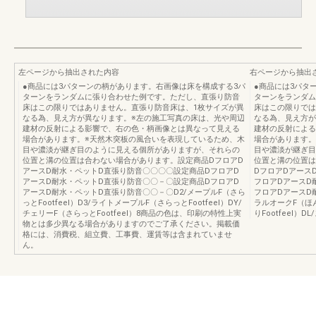
左ページから抽出された内容
右ページから抽出
●商品には3パターンの柄があります。右画像は床を構成する3パ
●商品には3パタ
ターンをランダムに張り合わせた例です。ただし、直張り防音
ターンをランダム
床はこの限りではありません。直張り防音床は、1枚サイズが異
床はこの限りでは
なる為、見え方が異なります。※左の施工写真の床は、光や周辺
なる為、見え方が
建材の反射による影響で、右の色・柄画像とは異なって見える
建材の反射による
場合があります。※天然木突板の風合いを表現しているため、木
場合があります。
目や濃淡が継ぎ目のように見える個所がありますが、それらの
目や濃淡が継ぎ目
位置と溝の位置は合わない場合があります。設定商品DフロアD
位置と溝の位置は
アースD耐水・ペットD直張り防音〇〇〇〇設定商品DフロアD
DフロアDアース
アースD耐水・ペットD直張り防音〇〇－〇設定商品DフロアD
フロアDアースD
アースD耐水・ペットD直張り防音〇〇－〇D2/メープルF（さら
フロアDアースD
っとFootfeel）D3/ライトメープルF（さらっとFootfeel）DY/
ラルオークF（ほん
チェリーF（さらっとFootfeel）8商品の色は、印刷の特性上実
りFootfeel）D
物とは多少異なる場合がありますのでご了承ください。掲載価
格には、消費税、組立費、工事費、運賃等は含まれていませ
ん。