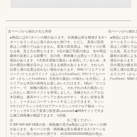
左ページから抽出された内容
右ページから抽出
●商品には3パターンの柄があります。右画像は床を構成する3パ
●商品には3パタ
ターンをランダムに張り合わせた例です。ただし、直張り防音
ターンをランダム
床はこの限りではありません。直張り防音床は、1枚サイズが異
床はこの限りでは
なる為、見え方が異なります。※左の施工写真の床は、光や周辺
なる為、見え方が
建材の反射による影響で、右の色・柄画像とは異なって見える
建材の反射による
場合があります。※天然木突板の風合いを表現しているため、木
場合があります。
目や濃淡が継ぎ目のように見える個所がありますが、それらの
目や濃淡が継ぎ目
位置と溝の位置は合わない場合があります。WW/クリエアイボ
位置と溝の位置は合
リーＦ/クリエホワイトＦ（ほんのりFootfeel）PP/クリエペー
エラスクF（さらっ
ルF（さらっとFootfeel）天然木の風合いや味わいを大切に、よ
Footfeel）MM
りリアルな木目の表情をお楽しみいただけます。5色の「クリエ
カラー」で、樹種の風合いを生かし、それぞれの木の風合いに
ふさわしい真のテイストを表現しました。洗練されたリアルな
木目柄は、建具やインテリアと合わせやすく、住まい全体を美
しく、トータルにコーディネートすることができます。ラシッ
サSフロアラシッサSフロアアースラシッサSフロア耐水・ペッ
トラシッサSフロア直張り防音床LassisaS◀WEBサイトで大き
な施工例画像が確認できます。※詳細
は をご覧ください。
P.30P.40P.46P.58床の色・柄画像の見方●商品には3パターンの柄
があります。各ページの色・柄画像は床を構成する3パターンを
ランダムに張り合わせた例です。ACB3033033034商品の色は、