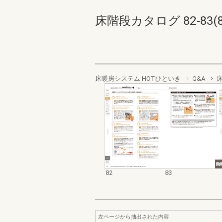
床階段カタログ 82-83(88
床暖房システム HOTひといき
Q&A
82
83
左ページから抽出された内容