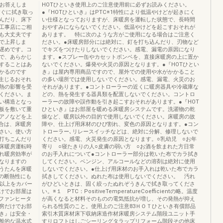
にお答えしま
HOTひといき使用上のご注意使用前に必ずお読みください。
すぐに拭き取っ
●『HOTひといき』はPTC※1特性により低温やけどが起きにく
んだり、床下
い仕様となっておりますが、床暖房を運転した状態で、長時間
工事店にご相
おやすみにならないでください。低温やけどを起こすおそれが
も大丈夫です
あります。 特に次のような方がご使用になる場合はご注意く
まで上昇しま
ださい。●床暖房部分には絶対に、釘を打ち込んだり、刃物など
遅めです。コ
でキズをつけたりしないでください。感電、漏電の原因になり
で、あらかじ
ます。●スプレー缶やカセットボンベを、直接床暖房の上に置か
することはあ
ないでください。爆発や火災の原因となります。●『HOTひとい
かるのです
き』は屋内専用商品ですので、屋外での使用や水がかかること
生じるおそれ
の多い場所では使用しないでください。感電、漏電、火災のお
熱の影響を受
それがあります。●コントローラーの近くに暖房器具や冷蔵庫な
ください。ま
どの、熱を発生する器具類を配置しないでください。コントロ
い構造となっ
ーラーの故障や誤作動を引き起こすおそれがあります。●『HOT
板を敷いて重
ひといき』はお部屋を暖める床暖房システムです。洗濯物の乾
アノなどを上
燥など、暖房以外の目的で使用しないでください。床暖房の故
合は、床暖房
障や、仕上げ用床材のひび割れ、変色の原因となります。●コン
さい。使い方
トローラー､リレースイッチなどは、絶対に分解、修理しないで
打ちこんだり
ください。感電、火災発生の原因となります。○乳幼児 ○お年
床暖房運転時
寄り ○寝たきりの人○皮膚の弱い方 ○お酒を飲まれた方日常
れ暖房効率が
のお手入れについて●コントローラー部分は乾いた布でカラ拭き
なりますの
してください。ベンジン、アルコールなどの溶剤は絶対に使用
うたんを床暖
しないでください。●仕上げ用床材のお手入れは乾いた布でカラ
の断熱性にも
拭きしてください。ぬれた布は使用しないでください。 汚れ
％以上をカバー
がひどいときは、固く絞ったぬれぞうきんで拭き取ってくださ
けでお部屋は
い。※１ PTC：PositiveTemperatureCoefficientの略。温度
ファンヒータ
が高くなると材料そのものの電気抵抗が増し、その発熱が抑え
房だけでお部
られる性質のこと。使用上のご注意83ＨＯＴひといき有償部品
いき』は安全・
索引木質床材床下収納床造作材床暖房システム階段ユニット手
般的な温水式
すりロフトはしごシーリングタラップリフォーム階段その他床