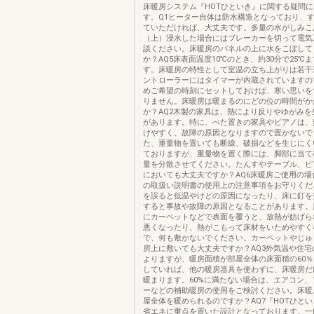
床暖房システム『HOTひといき』に関する疑問
す。Q1ヒーター自体は防水構造となっており、
ていただければ、大丈夫です。多量の水がしみこ
（上）浸水した場合にはブレーカーを切って電気
談ください。床暖房のパネルの上に水をこぼして
か？AQ5床表面温度10℃のとき、約30分で25℃
す。床暖房の特性として室温の立ち上がりは若干
ントローラーにはタイマーが内蔵されていますの
めご希望の時刻にセットしておけば、寒い思いを
りません。床暖房は暖まるのにどの位の時間がか
か？AQ2木製の家具は、熱により反りやゆがみを
があります。特に、べた置きの家具やピアノは、
けやすく、故障の原因となりますので置かないで
た、重量物を置いても断線、破損などを生じにく
ておりますが、重量物を置く際には、脚部に当て
量を分散させてください。たんすやテーブル、ピ
においても大丈夫ですか？AQ6床暖房ご使用の場
の取扱い説明書の使用上の注意事項をお守りくだ
を誤ると低温やけどの原因になったり、床に釘を
すると事故や故障の原因となることがあります。
にカーペットなどで表面を覆うと、放熱が妨げら
悪くなったり、熱がこもって床材をいためやすく
で、何も敷かないでください。カーペットやじゅ
房上に敷いても大丈夫ですか？AQ3外気温や住宅
よりますが、暖房面積が部屋全体の床面積の60
していれば、他の暖房器具を使わずに、床暖房だ
暖まります。60%に満たない場合は、エアコン、
ーなどの補助暖房の使用をご検討ください。床暖
屋全体を暖められるのですか？AQ7『HOTひと
省エネに重点を置いた設計となっております。一