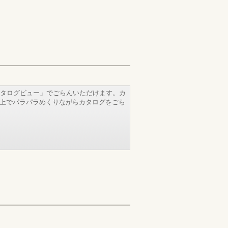
タログビュー」でごらんいただけます。カ
b上でパラパラめくりながらカタログをごら