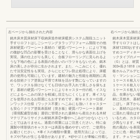
左ページから抽出された内容
右ページから抽出
銘木床木質床材床下収納床造作材床暖房システム階段ユニット
銘木床木質床材床
手すりロフトはしごシーリングタラップリフォーム階段その他
手すりロフトはし
床材硬質パワーシート基材の「硬質パワーシート」により下地
床材12303お
の微妙な凹凸の影響を受けることなく、滑らかな表面仕上げを
すめコーディネ
実現。溝の仕上がりも美しく、合板フローリングに見られるよ
ックタイプのメー
うな下地の色による表面の色合いのバラツキもないため、銘木
（G）とは、材質
床の美しさが存分に生かされます。また、へこみにくく、優れ
303×長さ181
た寸法安定性をも実現。さらにヒビワレ防止処理により、床暖
板ホルムアルデヒ
房の使用も可能にしています。建材の魅力と性能を画期的に高
り・マンション二重床
める技術クリア塗装は平滑で木味を活かす艶になっていますの
１ケース６枚入り（3
で、ワックスを掛けなくても日頃のお手入れで美しさを保ちま
１ケース６枚入り（3
す。基材の硬質パワーシートによりキャスター付の机・イスな
１ケース６枚入り
どによるへこみの深さを軽減し目立ちにくくします。車イスな
品。在庫がない場
どを使用されるお部屋にもおすすめです。耐キャスター仕様ノ
材に天然木、基材
ンワックス仕様（ワックス不要）へこみにも強い！キャスター
こぼし・床下から
も安心！クリア塗装表面材［突き板］硬質パワーシート基材
レ、基材のはがれ
［環境配慮型合板］適切に管理された森林から産出される木材
に濡れた場合はす
マテリアルリサイクル材銘木床②※傷やへこみがつかないという
いるため、カタロ
ことではありません。過度の荷重にはご注意ください。特に金
少異なります。※
属製や球形状のキャスターは表面を傷めやすいので、ご使用を
然の風合いを表現
お避けください。※車イスの種類や重量、使用方法によっては、
ごとに色・柄が異
キズや汚れが生じる場合があります。※砂やゴミが車輪に付着し
ます。チェリーは