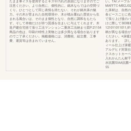
たまま車イスを使用するとキズや汚れの原因になりますのでご
い。TA/メープルT
注意ください。より自然に、個性的に。銘木ならではの空間づ
MAFFTC-MB2J
くり。ひとつとして同じ表情を持たない、それが銘木床の魅
た床材は、自然の
力。その木が育まれた自然環境や、木が積み重ねた歴史から生
各ピースごとに色
まれる風合いは、そのまま個性となり、自然に調和をもたら
て張り上げ後のバ
す。そして本物だけが持つ質感を住まいに与えてくれます。木
けに際して303
造戸建住宅捨て張り工法マンション二重床工法納まり図P.21154
1210110110
商品の色は、印刷の特性上実物とは多少異なる場合があります
柄が異なる場合が
のでご了承ください。掲載価格には、消費税、組立費、工事
ください。※床暖
費、運賃等は含まれていません。
あります。 詳し
ィール仕上げ床暖
アルデヒド対策仕
クスホットカーペ
入れかんたん耐千
水抗菌SIAA抗菌
55