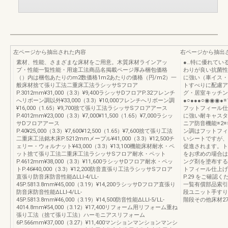
左ページから抽出された内容
右ページから抽出
素材、性能、さまざまな床材をご用意。木質床材ラインアッ
●…特に優れてい
プ・性能一覧性能・用途工法商品名掲載ページ厚み梱包価格
わりが良い抗菌性
（）内は梱包あたりのm2数価格1m2あたりの価格（円/m2）一
に強い（車イス・
般床材捨て張り工法二重床工法ラシッサSフロア
トすべりに配慮ア
P.3012mm¥31,000（3.3）¥9,400ラシッサDフロアP.32フレンチ
グ・居室キッチン
へリボーン調以外¥33,000（3.3）¥10,000フレンチへリボーン調
●○●●●○◉◉◉●※
¥16,000（1.65）¥9,700捨て張り工法ラシッサSフロアアース
フットフィール仕
P.4012mm¥23,000（3.3）¥7,000¥11,500（1.65）¥7,000ラシッ
に強い耐キャスタ
サDフロアアース
ニア防音機能※2
P.40¥25,000（3.3）¥7,600¥12,500（1.65）¥7,600捨て張り工法
ン調はフットフィ
二重床工法銘木床P.5212mmメープル¥41,000（3.3）¥12,500チ
いシートですが、
ェリー・ウォルナット¥43,000（3.3）¥13,100機能床材耐水・ペ
促進されます。ト
ット捨て張り工法二重床工法ラシッサSフロア耐水・ペット
をお求めの場合は
P.4612mm¥38,000（3.3）¥11,600ラシッサDフロア耐水・ペッ
ング剤を塗布する
トP.46¥40,000（3.3）¥12,200防音直張り工法ラシッサSフロア
トフィール仕上げ
直張り防音床防音性能ΔLLⅠ-4/LL-
P.29 をご確認
45P.5813.8mm¥45,000（3.19）¥14,200ラシッサDフロア直張り
一覧有償部品索引
防音床防音性能ΔLLⅠ-4/LL-
段ユニット手すり
45P.5813.8mm¥46,000（3.19）¥14,500防音性能ΔLLⅠ-5/LL-
階段その他床材2
4014.8mm¥54,000（3.12）¥17,400リフォーム用リフォーム重ね
張り工法（捨て張り工法）ハーモニアスリフォーム
6P.566mm¥37,000（3.27）¥11,400マンションマンションマンシ