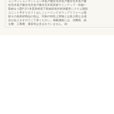
ョンマンションマンション木造戸建住宅木造戸建住宅木造戸建
住宅木造戸建住宅木造戸建住宅木質床材ラインアップ・性能一
覧納まり図P.211木質床材床下収納床造作材床暖房システム階段
ユニット手すりロフトはしごシーリングタラップリフォーム階
段その他床材商品の色は、印刷の特性上実物とは多少異なる場
合がありますのでご了承ください。掲載価格には、消費税、組
立費、工事費、運賃等は含まれていません。26