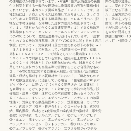
の使用面積が制限されています。●対策Ⅱ：換気設備設置の義務
間の段差や通路と
付け居室を有する一般的な建築物に換気装置の設置が義務付け
めに、室内ドアや
られています。本カタログ掲載商品は『Ｆ☆☆☆☆』です。当
以下になる下枠（
社製品には、クロルピリホスは添加しておりません。２．クロ
た、上吊方式の引
ルピリホス対策居室を有する建築物には、クロルピリホス（防
す。段差を少なく
蟻など木材保存剤）を添加した建材の使用が禁止されていま
階段・廊下の移動
す。１．『建材からのＶＯＣ放散速度基準』１）ＶＯＣ放散速
元がおぼつかなく
度基準値トルエン・キシレン・エチルベンゼン・スチレンの４
を安全に誘導しま
つのVOCについて、放散速度基準が設けられています。『建材
効開口幅900・1
からのＶＯＣ放散速度基準』及び『4VOC放散に関する自主表示
ポッ灯」付階段プ
制度』について２）対象資材（居室で使われる以下の材料）●Ｊ
ＩＳＡ１９０２－１で対象としている建築用ボード類、壁紙、
床材●ＪＩＳＡ１９０２－２で対象としている接着剤●ＪＩＳＡ
１９０２－３で対象としている塗料、建築用仕上塗材●ＪＩＳＡ
１９０２－４で対象としている断熱材●その他、対象ＶＯＣを使
用している資材のうち当該基準で評価することが合理的なもの
２．『4VOC放散に関する自主表示制度』住宅部品／設備機器・
建具・収納を構成する木質建材全てにおいて、『建材からのＶ
ＯＣ放散速度基準』に適合している場合、「住宅部品VOC表示
ガイドライン」に基づいて【４ＶＯＣ基準適合（木質建材）】
を表示することができます。１）対象とする性能住宅部品／設
備機器・建具・収納・床材などの木質建材に係わる４つのＶＯ
Ｃ（トルエン、キシレン、エチルベンゼン、スチレン）の放散
性能２）対象とする製品範囲キッチン、洗面化粧台、カップボ
ード、内装ドア（引戸・折戸含む）、クローゼット扉、玄関収
納、屋内階段、床材など●化学物質の室内濃度の指針値（厚生労
働省）化学物質 ①ホルムアルデヒド ②アセトアルデヒド
③トルエン ④キシレン ⑤エチルベンゼン ⑥スチレン ⑦
パラジクロロベンゼン ⑧テトラデカン ⑨クロルピリホス
⑩フェノブカルブ ⑪ダイアジノン ⑫フタル酸ジ-n-ブチル