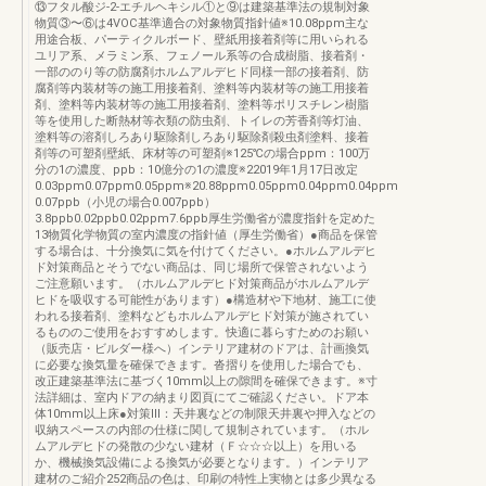
⑬フタル酸ジ-2-エチルヘキシル①と⑨は建築基準法の規制対象
物質③〜⑥は4VOC基準適合の対象物質指針値※10.08ppm主な
用途合板、パーティクルボード、壁紙用接着剤等に用いられる
ユリア系、メラミン系、フェノール系等の合成樹脂、接着剤・
一部ののり等の防腐剤ホルムアルデヒド同様一部の接着剤、防
腐剤等内装材等の施工用接着剤、塗料等内装材等の施工用接着
剤、塗料等内装材等の施工用接着剤、塗料等ポリスチレン樹脂
等を使用した断熱材等衣類の防虫剤、トイレの芳香剤等灯油、
塗料等の溶剤しろあり駆除剤しろあり駆除剤殺虫剤塗料、接着
剤等の可塑剤壁紙、床材等の可塑剤※125℃の場合ppm：100万
分の1の濃度、ppb：10億分の1の濃度※22019年1月17日改定
0.03ppm0.07ppm0.05ppm※20.88ppm0.05ppm0.04ppm0.04ppm
0.07ppb（小児の場合0.007ppb）
3.8ppb0.02ppb0.02ppm7.6ppb厚生労働省が濃度指針を定めた
13物質化学物質の室内濃度の指針値（厚生労働省）●商品を保管
する場合は、十分換気に気を付けてください。●ホルムアルデヒ
ド対策商品とそうでない商品は、同じ場所で保管されないよう
ご注意願います。（ホルムアルデヒド対策商品がホルムアルデ
ヒドを吸収する可能性があります）●構造材や下地材、施工に使
われる接着剤、塗料などもホルムアルデヒド対策が施されてい
るもののご使用をおすすめします。快適に暮らすためのお願い
（販売店・ビルダー様へ）インテリア建材のドアは、計画換気
に必要な換気量を確保できます。沓摺りを使用した場合でも、
改正建築基準法に基づく10mm以上の隙間を確保できます。※寸
法詳細は、室内ドアの納まり図頁にてご確認ください。ドア本
体10mm以上床●対策Ⅲ：天井裏などの制限天井裏や押入などの
収納スペースの内部の仕様に関して規制されています。（ホル
ムアルデヒドの発散の少ない建材（Ｆ☆☆☆以上）を用いる
か、機械換気設備による換気が必要となります。）インテリア
建材のご紹介252商品の色は、印刷の特性上実物とは多少異なる