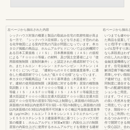
左ページから抽出された内容
右ページから抽出
シックハウス対策の概要と製品の取組み住宅の気密性能が高ま
いつまでも健やか
る一方で、『シックハウス症候群』などを引き起こす恐れのあ
た商品を提案して
る化学物質による室内空気の汚染が問題になっています。本カ
りとI型手すり腰
タログ掲載の商品は、ホルムアルデヒドについては公的機関で
レのL型手すり床
ある日本工業規格（ＪＩＳ）、日本農林規格（ＪＡＳ）の規程
なら床段差はわず
による『Ｆ☆☆☆☆等級』の材料、及び国土交通省により『使
の出し入れが楽な
用面積無制限（規制対象外）』と認定された構成部材でつくら
金融支援機構など
れ、またトルエン・キシレン・エチルベンゼン・スチレン（４
ます。住宅金融支
ＶＯＣ）については、『建材からのＶＯＣ放散速度基準』に適
解消②廊下幅の確
合した構成部材でつくられた“低ＶＯＣ仕様”となっています。
昇降しやすい階段
本カタログ掲載商品は『４ＶＯＣ基準適合（木質建材）』で
ア建材では、住宅
す。建材の使用面積制限（床面積に対する倍率）居室の種類換
同制度に適合する
気回数ＪＩＳ・ＪＡＳＦ☆☆☆☆等級ＪＩＳ・ＪＡＳＦ☆☆☆
等への配慮性能使
等級ＪＩＳ・ＪＡＳＦ☆☆等級ＪＩＳ・ＪＡＳＦ☆等級国土交
ションをご用意。
通大臣認定Ｆ☆☆☆☆国土交通大臣認定Ｆ☆☆☆国土交通大臣
けます。ワイドに
認定Ｆ☆☆住宅等の居室0.7回/h以上制限なし床面積の5倍以内
の良い天然木を使
床面積の0.8倍以内使用不可0.5回～0.7回/h制限なし床面積の2倍
ご用意しています
以内床面積の0.3倍以内使用不可対象ＶＯＣ略記号放散速度基準
でき、階段やトイ
値（μg/m2h）トルエンＴ３８キシレンＸ１２０エチルベンゼ
してもご利用いた
ンＥ５５０スチレンＳ３２建築基準法に基づくシックハウス対
れるつかみやすい
策の概要１．ホルムアルデヒド対策●対策Ⅰ：内装仕上げの制限
作で開閉できる簡
居室の内装仕上げに使用するホルムアルデヒドを発散する建材
い安心設計。合わ