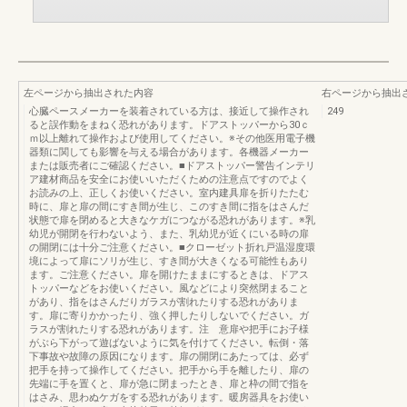
左ページから抽出された内容
右ページから抽出
心臓ペースメーカーを装着されている方は、接近して操作され
249
ると誤作動をまねく恐れがあります。ドアストッパーから30ｃ
ｍ以上離れて操作および使用してください。※その他医用電子機
器類に関しても影響を与える場合があります。各機器メーカー
または販売者にご確認ください。■ドアストッパー警告インテリ
ア建材商品を安全にお使いいただくための注意点ですのでよく
お読みの上、正しくお使いください。室内建具扉を折りたたむ
時に、扉と扉の間にすき間が生じ、このすき間に指をはさんだ
状態で扉を閉めると大きなケガにつながる恐れがあります。※乳
幼児が開閉を行わないよう、また、乳幼児が近くにいる時の扉
の開閉には十分ご注意ください。■クローゼット折れ戸温湿度環
境によって扉にソリが生じ、すき間が大きくなる可能性もあり
ます。ご注意ください。扉を開けたままにするときは、ドアス
トッパーなどをお使いください。風などにより突然閉まること
があり、指をはさんだりガラスが割れたりする恐れがありま
す。扉に寄りかかったり、強く押したりしないでください。ガ
ラスが割れたりする恐れがあります。注 意扉や把手にお子様
がぶら下がって遊ばないように気を付けてください。転倒・落
下事故や故障の原因になります。扉の開閉にあたっては、必ず
把手を持って操作してください。把手から手を離したり、扉の
先端に手を置くと、扉が急に閉まったとき、扉と枠の間で指を
はさみ、思わぬケガをする恐れがあります。暖房器具をお使い