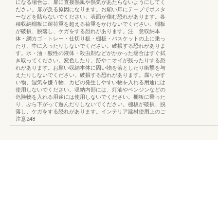
になる場合は、扉に直接熱風や熱気があたらないようにしてく
ださい。扉が反る原因になります。お願い扉にテープでポスタ
ーなどを貼らないでください。表面が傷む恐れがあります。各
種収納棚板に耐荷重を超える荷重をかけないでください。棚板
が破損、脱落し、ケガをする恐れがあります。注 意収納本
体・網カゴ・トレー・仕切り板・棚板・バスケットの上に乗っ
たり、中に入ったりしないでください。破損する恐れがありま
す。水・油・酸性の液体・殺虫剤などがかかった場合はすぐ拭
き取ってください。変色したり、跡やニオイが残ったりする恐
れがあります。お願い収納本体に固い物を落としたり衝撃を与
えたりしないでください。破損する恐れがあります。腐りやす
い物、湿気を嫌う物、カビの発生しやすい物を入れる用途には
使用しないでください。収納内部には、灯油やベンジンなどの
危険物を入れる用途には使用しないでください。棚板に乗った
り、ぶら下がって遊んだりしないでください。棚板が破損、脱
落し、ケガをする恐れがあります。インテリア建材使用上のご
注意248