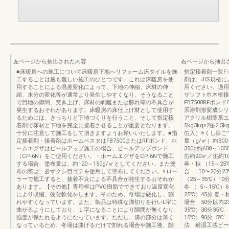
左ページから抽出された内容
右ページから抽出
■床暖房への施工について床暖房下地へリフォーム床タイルを施
指定接着剤一覧F☆
工することは最も難しい施工のひとつです。これは床暖房を使
剤は、JIS規格
用することによる温度変化によって、下地の伸縮、床材の伸
用ください。適用
縮、水分の変化等が通常より発生しやすくなり、そうなること
ザソフト巾木框接
で目地の隙間、突き上げ、床材の剥離または膨れ等の不具合が
FB7500RFボン
発生するおそれがあります。床暖房の床仕上げ材として使用す
系溶剤形変成シリ
るためには、きっちりと下地づくりを行うこと、そして指定接
アクリル樹脂系エ
着剤で床材と下地を完全に接着させることが重要となります。
5kg3kg×2缶2.
十分に注意して施工をして頂きますようお願いいたします。■指
缶入）※くし目ご
定接着剤・接着剤はホームベスタはFB7500またはRFボンド、ホ
量（g/㎡）約300～
ームエグザはピールアップ施工の場合、ピールアップボンド
350g約600～1
（CP-6N）をご使用ください。・ホームエグザをCP-6Nで施工
缶約20㎡／缶約
する場合、塗布量は、約120～150g/㎡としてください。また塗
春・秋 （15～25
布の際は、必ずクシ目ゴテを使用して塗布してください。※ロー
合 10〜20分2
ラーで施工すると、接着不良による不具合が発生するおそれが
（25～35℃）10分
あります。【その他】専用框はPVC樹脂でできており温度変化
冬 （ 5～15℃
により収縮、硬化軟化をします。そのため、冬場は硬化し、割
25℃）45分 春・
れやすくなっています。また、製品は特殊な溝切りを行いL字に
場合 50分以内23
曲がるようにしており、Ｌ字になることにより隙間が無くなり
35℃）30分35℃
強度が保たれるようになっています。ただし、溝の部分は薄く
15℃）90分 5
なっているため、冬場は曲げるだけで割れる場合や施工後、隙
法 耐湿工法ピー