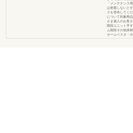
「メンテナンス用
は密着しないとす
スを塗布してくだ
について対象商品
さま個人のお客さ
階段ユニット手す
ム階段その他床材
ホームベスタ・ホ