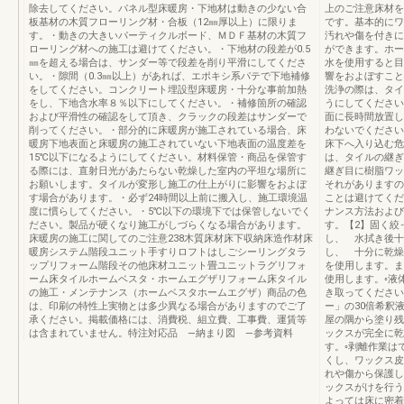
除去してください。パネル型床暖房・下地材は動きの少ない合
上のご注意床材を
板基材の木質フローリング材・合板（12㎜厚以上）に限りま
です。基本的にワ
す。・動きの大きいパーティクルボード、ＭＤＦ基材の木質フ
汚れや傷を付きに
ローリング材への施工は避けてください。・下地材の段差が0.5
ができます。ホー
㎜を超える場合は、サンダー等で段差を削り平滑にしてくださ
水を使用すると目
い。・隙間（0.3㎜以上）があれば、エポキシ系パテで下地補修
響をおよぼすこと
をしてください。コンクリート埋設型床暖房・十分な事前加熱
洗浄の際は、タイ
をし、下地含水率８％以下にしてください。・補修箇所の確認
うにしてください
および平滑性の確認をして頂き、クラックの段差はサンダーで
面に長時間放置し
削ってください。・部分的に床暖房が施工されている場合、床
わないでください
暖房下地表面と床暖房の施工されていない下地表面の温度差を
床下へ入り込む危
15℃以下になるようにしてください。材料保管・商品を保管す
は、タイルの継ぎ
る際には、直射日光があたらない乾燥した室内の平坦な場所に
継ぎ目に樹脂ワッ
お願いします。タイルが変形し施工の仕上がりに影響をおよぼ
それがありますの
す場合があります。・必ず24時間以上前に搬入し、施工環境温
ことは避けてくだ
度に慣らしてください。・5℃以下の環境下では保管しないでく
ナンス方法および
ださい。製品が硬くなり施工がしづらくなる場合があります。
す。【2】固く絞
床暖房の施工に関してのご注意238木質床材床下収納床造作材床
し、 水拭き後十
暖房システム階段ユニット手すりロフトはしごシーリングタラ
し、 十分に乾燥
ップリフォーム階段その他床材ユニット畳ユニットラグリフォ
を使用します。ま
ーム床タイルホームベスタ・ホームエグザリフォーム床タイル
使用します。◦液
の施工・メンテナンス（ホームベスタホームエグザ）商品の色
き取ってください
は、印刷の特性上実物とは多少異なる場合がありますのでご了
ー」の30倍希釈
承ください。掲載価格には、消費税、組立費、工事費、運賃等
屋の隅から塗り残
は含まれていません。特注対応品 —納まり図 —参考資料
ックスが完全に乾
す。◦剥離作業は
くし、ワックス皮
れや傷から保護し
ックスがけを行う
よっては床に密着