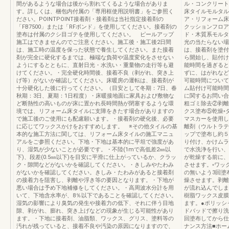
間があるような場合は後から割れてくるような場合がありま
ル・コンクリート
す。詳しくは、梱包内付属の「専用框使用説明書」をご参照く
床タイルモルタル
ださい。POINTPOINT接着剤・接着剤は当社指定接着剤の
ア・リフォーム床
「FB7500」または「RFボンド」を使用してください。接着剤の
クッションフロア
塗布は付属のクシ目ゴテを使用してください。 ピールアップ
ド・木質系モルタ
施工はできませんのでご注意ください。施工後・施工後2日間
光の当たらない場
は、施工時の温度を保った状態で養生してください。また接着
は、接着剤を塗付
剤が完全に硬化するまでは、極端な負荷や温度変化をさせない
ら開始し、貼付け
ようにするとともに、直射日光・水洗い・重量物の走行等も避
能時間を過ぎると
けてください。・完全硬化時間後、接着不良（剥がれ、突き上
ずに、はがれなど
げ等）がないか確認してください。床暖房の運転は、接着剤が
可能時間について
十分硬化した後に行ってください。（目安として冬期：7日、春
ム貼付け可能時間http
秋期：3日、夏期：1日程度）・床暖接地面に家具および敷物な
に関するお問い合
ど断熱性の高いものが床に置かれ長時間熱が閉塞するような環
粗ゴミ除去②剥離
境では、リフォーム床タイルに支障をきたす場合がありますの
クス塗布⑤乾燥◦
で施工後のご使用にも配慮願います。・接着剤の硬化後、必要
マスカーを使用し
に応じてワックスかけをおすすめします。 ※その他タイルの基
離剤（ウルトラテ
本的な施工方法に関しては、リフォーム床タイルの施工マニュ
ップで塗布し約５
アルをご参照ください。下地・下地は基本的に平坦で強度があ
り付け、かけムラ
り、湿気が少ないことが必要です。・不陸(1mで高低差2㎜以
で水洗浄を行い、
下)、段差(0.5㎜以下)を目安に平滑に仕上がっているか、クラッ
が乾燥する前に、
ク・隙間などがないかを確認してください。・きしみやたわみ
させます。◦ワッ
がないかを確認してください。きしみ・たわみがあると接着剤
の無いよう3回塗
の接着力を阻害し、剥離や浮き等の要因となります。・下地が
燥させます。剥離
悪い場合は予め下地補修をしてください。・高周波水分計を用
が流れ込んでしま
いて、下地含水率が、8％以下であることを確認してください。
樹脂ワックス皮膜
湿気の影響により臭気の発生や接着力の低下、それに伴う目地
ます。●ポリッシ
隙、剥がれ、膨れ、突き上げなどの現象が生じる可能性があり
ドバッドで擦り洗
ます。・下地に接着剤、油脂類、ワックス、グリス、塗料等の
回塗布してから仕
汚れが残っていると、接着不良や汚染の原因になりますので、
ナンス方法■ホー