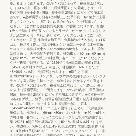
掛かるように置きます。②ガイド穴に従って、補強根太に木ね
じ（φ4.5以上、長さ63以上（現場手配））で固定します。※外
枠の内側（長手側各4個所、短手側各2個所）にガイド穴加工済
みです。●必ず長手方向各4個所以上、短手方向 各2個所以上固
定してください。 固定後、ゆるみのないことを確認して く
ださい。ねじのゆるみは製品の脱落 の原因になります。警告!
●ラッチ側の外枠が反っているとラッチ が掛かりにくくなりフ
タが急に開くお それがあります。ソリのないように固 定し
てください。注意!補強根太施工用Ｌ金具補強根太木ねじ（φ4.5
以上、長さ６３以上（現場手配））床面に水平床面に水平直角
外枠ラッチ補強根太束木（45mm×45mm角材、6本以上）梁等
に釘止めし、天井強度を確保する。補強根太（60mm×60mmま
たは45mm×90mm以上の材使用）各コーナーが90°になるよう
クサビ板等で調整する。梁1252641フタ■開口部の準備●束木
（45×45の角材６本以上）を使い、補強根太（60×60または
45×90以上の材）で開口部を作ります。■取付け手順
90°90°90°90°■シーリングタラップ本体の取付け①シーリングタ
ラップを室内側から持ち上げ、補強根太に掛かるように置きま
す。②ガイド穴に従って、補強根太に木ねじ（φ4.5以上、長さ
63以上（現場手配））で固定します。※外枠の内側（長手側各4
個所、短手側各2個所）にガイド穴加工済みです。●必ず長手方
向各4個所以上、短手方向警告!補強根太施工用Ｌ金具補強根太木
ねじ（φ4.5以上、長さ６３以上（現場手配））束木
（45mm×45mm角材、6本以上）梁等に釘止めし、天井強度を
確保する。補強根太（60mm×60mmまたは45mm×90mm以上
の材使用）各コーナーが90°になるようクサビ板等で調整する。
梁1252641■開口部の準備●束木（45×45の角材６本以上）を使
い、補強根太（60×60または45×90以上の材）で開口部を作りま
す。■取付け手順90°90°90°90°230シーリングタラップ ｜ 施
工上の注意商品の色は、印刷の特性上実物とは多少異なる場合