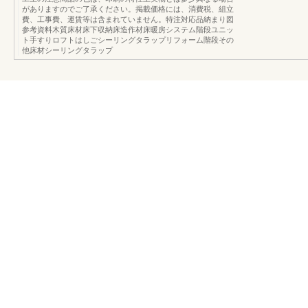
がありますのでご了承ください。掲載価格には、消費税、組立
費、工事費、運賃等は含まれていません。特注対応品納まり図
参考資料木質床材床下収納床造作材床暖房システム階段ユニッ
ト手すりロフトはしごシーリングタラップリフォーム階段その
他床材シーリングタラップ