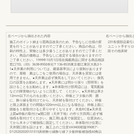
左ページから抽出された内容
右ページから抽出
施工のポイント納まり図商品改良のため、予告なしに仕様の変
231有償部品索
更を行うことがありますのでご了承ください。商品の色は、印
ユニット手すりロ
刷の特性上、実物とは多少違うことがありますのでご了承くだ
段その他床材
さい。商品の価格は、予告なしに改定する場合がありますので
ご了承ください。1999年10月1日現在掲載商品に関する商品相談
窓口TEL（03）3638-8950本社〒136-8535東京都江東区大島2-1-
1●天井裏の利用については、建築基準法により規制があります
ので、屋根 裏はしごをご使用の場合は、天井裏を居室には使
用できません。●天井裏は必ず換気をしておいてください。換気
口の設置をお勧めします。●天井裏には明かり採り（照明等）を
設けることをお勧めします。●本体取付け部周辺には、電気配線
などの障害物がないように注意して ください。●天井材は厚さ
12mm以下のものをお使いください。枠板とフタ板の周 囲
に、飾り縁を取付けてから、天井材を取付けてください。枠板
と階上床面までの間隔が220mm以上になる場合は、枠板上面に
踏板を１枚取付けると昇りやすくなります。木造RC造●天井見
上図●枠板の取付け●開口部（天井下地）の作り方四周に必ず補
強桟を取付けてください。施工用L金具で仮固定し、位置決めし
てから木ネジで補強桟に固定してください。本体取付け位置に
天井開口部を設けます。施工上のご注意VA9400初版9908ア-
D125202020151515床材飾り縁飾り縁フタ板枠板補強桟60角以