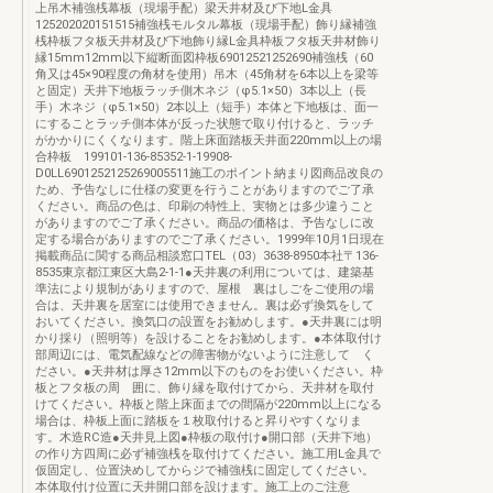
上吊木補強桟幕板（現場手配）梁天井材及び下地L金具
125202020151515補強桟モルタル幕板（現場手配）飾り縁補強
桟枠板フタ板天井材及び下地飾り縁L金具枠板フタ板天井材飾り
縁15mm12mm以下縦断面図枠板69012521252690補強桟（60
角又は45×90程度の角材を使用）吊木（45角材を6本以上を梁等
と固定）天井下地板ラッチ側木ネジ（φ5.1×50）3本以上（長
手）木ネジ（φ5.1×50）2本以上（短手）本体と下地板は、面一
にすることラッチ側本体が反った状態で取り付けると、ラッチ
がかかりにくくなります。階上床面踏板天井面220mm以上の場
合枠板 199101-136-85352-1-19908-
D0LL6901252125269005511施工のポイント納まり図商品改良の
ため、予告なしに仕様の変更を行うことがありますのでご了承
ください。商品の色は、印刷の特性上、実物とは多少違うこと
がありますのでご了承ください。商品の価格は、予告なしに改
定する場合がありますのでご了承ください。1999年10月1日現在
掲載商品に関する商品相談窓口TEL（03）3638-8950本社〒136-
8535東京都江東区大島2-1-1●天井裏の利用については、建築基
準法により規制がありますので、屋根 裏はしごをご使用の場
合は、天井裏を居室には使用できません。裏は必ず換気をして
おいてください。換気口の設置をお勧めします。●天井裏には明
かり採り（照明等）を設けることをお勧めします。●本体取付け
部周辺には、電気配線などの障害物がないように注意して く
ださい。●天井材は厚さ12mm以下のものをお使いください。枠
板とフタ板の周 囲に、飾り縁を取付けてから、天井材を取付
けてください。枠板と階上床面までの間隔が220mm以上になる
場合は、枠板上面に踏板を１枚取付けると昇りやすくなりま
す。木造RC造●天井見上図●枠板の取付け●開口部（天井下地）
の作り方四周に必ず補強桟を取付けてください。施工用L金具で
仮固定し、位置決めしてからジで補強桟に固定してください。
本体取付け位置に天井開口部を設けます。施工上のご注意