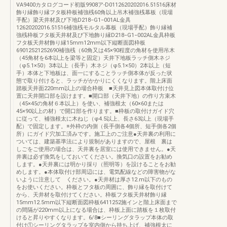
VA9400カタログコード初版9908ア-D0112620202016.51516床材
飾り縁飾り縁フタ板枠板補強桟60角以上吊木補強桟幕板（現場
手配）梁天井材及び下地D218−G1−001AL金具
12620202016.51516補強桟モルタル幕板（現場手配）飾り縁補
強桟枠板フタ板天井材及び下地飾り縁D218−G1−002AL金具枠板
フタ板天井材飾り縁15mm12mm以下縦断面図枠板
69012521252690補強桟（60角又は45×90程度の角材を使用吊木
（45角材を6本以上を梁等と固定）天井下地板ラッチ側木ネジ
（φ5.1×50）3本以上（長手）木ネジ（φ5.1×50）2本以上（短
手）本体と下地板は、面一にすることラッチ側本体が反った状
態で取り付けると、ラッチがかかりにくくなります。階上床面
踏板天井面220mm以上の場合枠板 ■天井見上図本体取付け位
置に天井開口部を設けます。■開口部（天井下地）の作り方束木
（45×45の角材６本以上）を使い、補強根太（60×60または
45×90以上の材）で開口部を作ります。■枠板の取付けガイド穴
に従って、補強根太に木ねじ（φ4.5以上、長さ63以上（現場手
配）で固定します。※外枠の内側（長手側各4個所、短手側各2個
所）にガイド穴加工済みです。施工上のご注意●天井裏の利用に
ついては、建築基準法により規制がありますので、屋根 裏は
しごをご使用の場合は、天井裏を居室には使用できません。●天
井裏は必ず換気をしておいてください。換気口の設置をお勧め
します。●天井裏には明かり採り（照明等）を設けることをお勧
めします。●本体取付け部周辺には、電気配線などの障害物がな
いように注意して ください。●天井材は厚さ12.m以下のもの
をお使いください。枠板とフタ板の周囲に、飾り縁を取付けて
から、天井材を取付けてください。枠板フタ板天井材飾り縁
15mm12.5mm以下縦断面図枠板6411252施インと階上床面まで
の間隔が220mm以上になる場合は、枠板上面に踏板を１枚取付
けると昇りやすくなります。6/8■シーリングタラップ本体の取
付け①シーリングタラップを室内側から持ち上げ、補強根太に