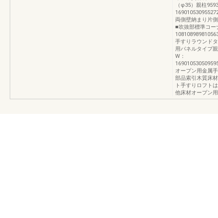
（φ35）親柱95931
169010530955272
両側壁納まり片側
■吹抜部標準コー
10810898981056
手すりラウンドタ
用パネルタイプ親柱親柱
W：
16901053050959
オープン用金属手
部品索引木質床材
ト手すりロフトは
他床材オープン用