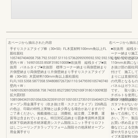
左ページから抽出された内容
右ページから抽出
手すりスクエアタイプ棒（30×50）FL木質材料100mm角以上FL
■吹抜用 縦桟タ
親柱親柱
ーナー納まり施工
1057407404058.758.792.51037.51110.57362095939592.592.592.592.592.52012527
しないでください
壁内々W：169010533.850F318G10008■吹抜用 縦桟タイプ■吹
110mm未満に
抜用 パネルタイプ■吹抜部 標準コーナー納まり両側壁納まり
き抜け部の親柱同
片側壁納まり両側壁納まり片側壁納まり手すりスクエアタイプ
付けて 施工して
棒（30×50）木質材料100mm角以上親柱親柱
まりには直接対応
FLFL103.5358.5877358.59480807267261110.5479595105740740
の代用となるもの
壁内々W：
パネルはガラスに
1690105301005058.758.74033.85272807292100F318G10009E部
です。 取り扱い
拡大図E部
チボルトを使用し
1081084343105105632632359101011051051273510155404012740910F318G10010
床の 使用は避け
オープン用金属手すり（吹き抜け用・スクエアタイプ）226商品
ガタツキがないか
の色は、印刷の特性上実物とは多少異なる場合がありますので
い。●手すり取付
ご了承ください。掲載価格には、消費税、組立費、工事費、運
触って点検してく
賃等は含まれていません。特注対応品納まり図参考資料木質床
さい。万一、製品
材床下収納床造作材床暖房システム階段ユニット手すりロフト
お買い求め店まで
はしごシーリングタラップリフォーム階段その他床材オープン
傷などによる交換
用金属手すり
梁や大引きなどの
イプ木質材料10