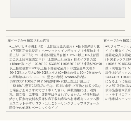
左ページから抽出された内容
右ページから抽出
■上がり切り部納まり図（上部固定金具使用）■桁下部納まり図
■桁タイプ＋ボッ
（下部固定金具使用）ベーシックタイプ桁タイプ（推奨納まり
イプ＋桁タイプベ
図上部・床下部）2FL補強材構造用合板ｔ12600以上105上部固
部固定金具仮固定
定金具上段框仮固定ネジ（上部隅出し位置）桁タイプ鼻の出
げ-50ボックス部
+15mm蹴上げ+1003619015G333G1100320191215補強材90×90
+1003619015
以上桁補強材90×90以上桁下部固定金具下部固定金具大引き
壁（現場造作）60
90×90以上大引き□90×90以上根太60×40土台根太60×40壁面から
場仕上げボックス
の距離踏板の出100∼160+壁との隙間15mm65桁内法
240G333G11
65G333G1100520191215補強材90×90以上蹴上げ蹴上げ
になるように接続
−156156FL壁面222商品の色は、印刷の特性上実物とは多少異な
クス部1段目の蹴
る場合がありますのでご了承ください。掲載価格には、消費
償部品索引木質床
税、組立費、工事費、運賃等は含まれていません。特注対応品
ット手すりロフト
納まり図参考資料木質床材床下収納床造作材床暖房システム階
の他床材ベーシッ
段ユニット手すりロフトはしごシーリングタラップリフォーム
階段その他床材ベーシックタイプ