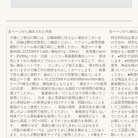
左ページから抽出された内容
右ページから抽出
大量にご発注の際には、記載納期に沿えない場合がございま
特注対応品お客さ
す。詳細は弊社営業所にご確認ください。リフォーム框専用接
の寸法や、特別な
着剤リフォーム框の施工時にご使用ください。商品コード価
いてご確認くださ
格内容LZZZZ009￥1,600／梱包511g（330㎖）・ 使用量のめや
性能をもつ範囲で
す：約200g／m2・ 仕様：シリコン系接着剤養生シート・ 防水
す。●特注寸法対
性にすぐれた両面ポリプロピレンのラミネート加工にて、水に
します。●特別仕
強い養生シートです。・ エンボシング加工を施し、弾力性を高
更等、商品仕様の
めていますので施工中の部材をやさしくガードします。・ 軽量
基づいてシステム
で持ち運びに便利で、破れにくいので作業性に優れています。
ください。■限度
商品コード価 格サイズLZZZZ005￥5,0001000mm×50m養生
える商品を示しま
テープ※発注の際は、梱包単位となります。〈養生テープの使用
象範囲外となりま
上の注意〉・ 屋外や直射日光があたる場所での長時間の使用は
意できません。建
避けてください。・ 被着体の水・ゴミなどは十分取り除いてご
り、やむを得ず商
使用ください。・ 白木、塩ビ系床材の使用は避けてください。
けているルールで
また床材以外への使用は張り付けテスト後、問題のないことを
に品質管理範囲を
確認のうえご使用ください。・ 高温の場所、直射日光を避け風
いてご説明をして
通しのよい冷暗所で保管してください。・ 被着体を汚染しない
ダーさまから建主
特殊アクリル系粘着材を使用しています。・ 耐候性がよく、低
ていただき、必ず
温から高温（−5℃〜50℃）まですぐれた粘着力を発揮しま
お願いいたします
す。・ 糊残りせず、表面を傷つけずにきれいにはがせます。
しております。）
（市販の粘着テープは、はがすときに床材を痛めることがあり
として品質に関し
ます。かならず弊社養生テープをご使用ください。）※養生テー
願いいたします。