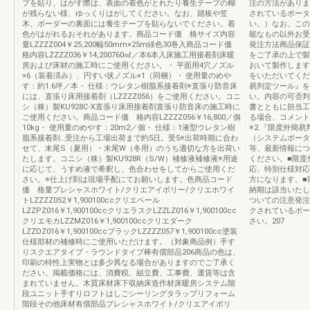
プを貼り、はがす際は、表面の着色がとれたり養生テープの糊
注の方法がありま
が残らない様、ゆっくりはがしてください。なお、踏板や笠
されているポータ
木、ボーダーの裏面には養生テープを貼らないでください。着
い。）なお、この
色がはがれるおそれがあります。商品コード価 格サイズ内容
能なもの以外お受
量LZZZZ004￥25,200幅50mm×25m緑色30巻入商品コード価
発注方法商品保証
格内容LZZZZ036￥14,200760㎖／本6本入床施工用接着剤床暖
をご了承の上で製
房および床材の施工時にご使用ください。・ 平面用4穴ノズル
おいて製作します
×6（装着済み）、円すい状ノズル×1（同梱）・ 使用量のめや
をいただいてくだ
す：約1.6坪／本・ 仕様：ウレタン樹脂系接着剤※直張り防音床
易判定ツール』を
には、直張り床用接着剤（LZZZZ056）をご使用ください。コニ
い。内容の可否判
シ（株）製KU928C-X直張り床用接着剤直張り防音床の施工時に
書とともに担当工
ご使用ください。商品コード価 格内容LZZZZ056￥16,800／個
る場合、コメント
10kg・ 使用量のめやす：20m2／個・ 仕様：1液型ウレタン樹
※2.『限度外簡
脂系接着剤…受注から工場出荷まで約5日。受5※出荷時期に合わ
（システムポー
せて、末尾S（夏用）・末尾W（冬用）のうち適切な方を出荷い
等、最新情報につ
たします。コニシ（株）製KU928R（S/W）補修液補修液※用途
ください。■限度
に応じて、うすめ液で希釈し、色合わせをしてからご使用くだ
応、特別仕様対応
さい。※仕上げ剤は現場手配にてお願いします。色商品コード
方になります。■
価 格量プレシャスホワイト/クリエアイボリー/クリエホワイ
納期は該当いたし
トLZZZZ052￥1,900100ccクリエペール
ついての注意発注
LZZPZ016￥1,900100ccクリエラスクLZZLZ016￥1,900100cc
クされているポー
クリエモカLZZMZ016￥1,900100ccクリエダーク
さい。207
LZZDZ016￥1,900100ccブラックLZZZZ057￥1,900100cc塗装
仕様部材の補修時にご使用いただけます。（対象商品例）手す
りスクエアタイプ・ラウンドタイプ棒有償部品206商品の色は、
印刷の特性上実物とは多少異なる場合がありますのでご了承く
ださい。掲載価格には、消費税、組立費、工事費、運賃等は含
まれていません。木質床材床下収納床造作材床暖房システム階
段ユニット手すりロフトはしごシーリングタラップリフォーム
階段その他床材有償部品プレシャスホワイト/クリエアイボリ